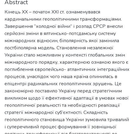
Abstract
Кінець ХХ – початок ХХІ ст. ознаменувався
кардинальними геополітичними трансформаціями.
Завершення “холодної війни” і розпад СРСР внесли
серйозні зміни в ялтинсько-потсдамську систему
міжнародних відносин, біполярність якої замінила
постбіполярна модель. Становлення незалежної
України стало можливим у контексті глобальних змін
міжнародного порядку, характерною ознакою якого є
поглиблення європейсько- атлантичних інтеграційних
процесів, унаслідок чого наша країна опинилась в
епіцентрі радикальних геополітичних зрушень. Це
закономірно поставило Україну перед стратегічним
викликом щодо її ефективної адаптації в умовах нової
геополітичної реальності та необхідності реалізації
стратегії міжнародної суб’єктності. Складність
геополітичного становища України зумовила тривалий
і суперечливий процес формування її зовнішньої
політики, трансформації від багатовекторності до