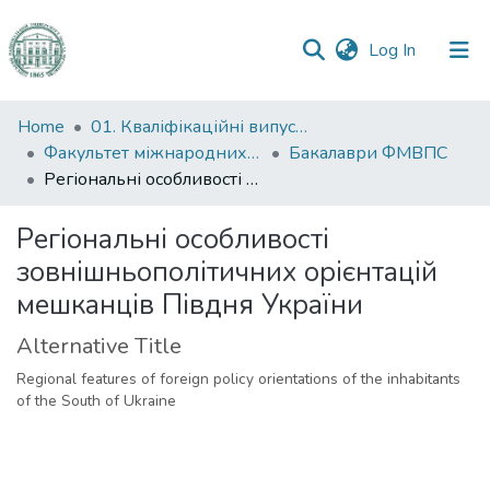
(current)
Log In
Communities
Home
01. Кваліфікаційні випускні роботи здобувачів вищої освіти
&
Факультет міжнародних відносин, політології та соціології
Бакалаври ФМВПС
Collections
Регіональні особливості зовнішньополітичних орієнтацій мешканців Півдня України
All of DSpace
Регіональні особливості
зовнішньополітичних орієнтацій
Statistics
мешканців Півдня України
Alternative Title
Regional features of foreign policy orientations of the inhabitants
of the South of Ukraine