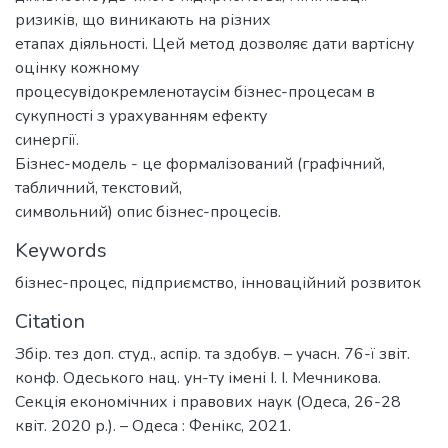
ризиків, що виникають на різних
етапах діяльності. Цей метод дозволяє дати вартісну
оцінку кожному
процесувідокремленотаусім бізнес-процесам в
сукупності з урахуванням ефекту
синергії.
Бізнес-модель - це формалізований (графічний,
табличний, текстовий,
символьний) опис бізнес-процесів.
Keywords
бізнес-процес
,
підприємство
,
інноваційний розвиток
Citation
Збір. тез доп. студ., аспір. та здобув. – учасн. 76-ї звіт.
конф. Одеського нац. ун-ту імені І. І. Мечникова.
Секція економічних і правових наук (Одеса, 26-28
квіт. 2020 р.). – Одеса : Фенікс, 2021.