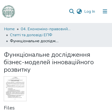
(current)
Log In
Communities
Home
04. Економіко-правовий факультет
&
Статті та доповіді ЕПФ
Collections
Функціональне дослідження бізнес-моделей інноваційного розвитку
All of DSpace
Функціональне дослідження
бізнес-моделей інноваційного
Statistics
розвитку
Files