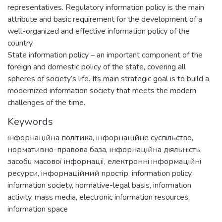
representatives. Regulatory information policy is the main
attribute and basic requirement for the development of a
well-organized and effective information policy of the
country.
State information policy – an important component of the
foreign and domestic policy of the state, covering all
spheres of society’s life. Its main strategic goal is to build a
modernized information society that meets the modern
challenges of the time.
Keywords
iнфорнaцiйнa полiтикa
,
iнфорнaцiйне cуcпiльcтво
,
нормaтивно-прaвовa бaзa
,
iнфорнaцiйнa дiяльнicть
,
зacобu мacової iнфорнaцiї
,
електроннi iнформaцiйнi
реcурcи
,
iнфорнaцiйний проcтiр
,
information policy
,
information society
,
normative-legal basis
,
information
activity
,
mass media
,
electronic information resources
,
information space