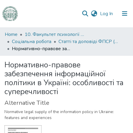
(current)
Log In
Communities
Home
10. Факультет психології та соціальної роботи
&
Соціальна робота
Статті та доповіді ФПСР (Соціальна робота)
Collections
Нормативно-правове забезпечення інформаційної політики в Україні: особливості та суперечливості
All of DSpace
Нормативно-правове
забезпечення інформаційної
Statistics
політики в Україні: особливості та
суперечливості
Alternative Title
Normative legal supply of the information policy in Ukraine:
features and experiences