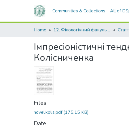
Communities & Collections
All of D
Home
12. Філологічний факультет
Статт
Імпресіоністичні тенд
Колісниченка
Files
novel.kolis.pdf
(175.15 KB)
Date