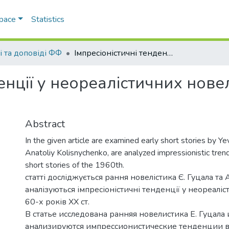
Space
Statistics
і та доповіді ФФ
Імпресіоністичні тенденції у неореалістичних новелах Є. Гуцала та А. Колісниченка
енції у неореалістичних новел
Abstract
In the given article are examined early short stories by 
Anatoliy Kolisnychenko, are analyzed impressionistic trend
short stories of the 1960th.
статті досліджується рання новелістика Є. Гуцала та 
аналізуються імпресіоністичні тенденції у неореалі
60-х років ХХ ст.
В статье исследована ранняя новелистика Е. Гуцала 
анализируются импрессионистические тенденции 