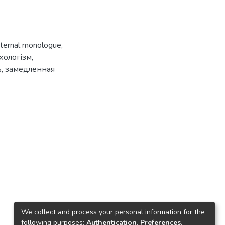
nternal monologue
,
хологізм
,
ь
,
замедленная
We collect and process your personal information for the
following purposes:
Authentication, Preferences,