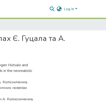
Log In
ах Є. Гуцала та А.
Yevgen Hutsalo and
s in the neorealistic
А. Колісниченка,
стичних новелах
и А. Колисниченка,
в