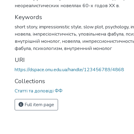
неореалистических новеллах 60-х годов ХХ в.
Keywords
short story
,
impressionistic style
,
slow plot
,
psychology
,
i
новела
,
імпресіоністичність
,
уповільнена фабула
,
пси
внутрішній монолог
,
новелла
,
импрессионистичност
фабула
,
психологизм
,
внутренний монолог
URI
https://dspace.onu.edu.ua/handle/123456789/4868
Collections
Статті та доповіді ФФ
Full item page