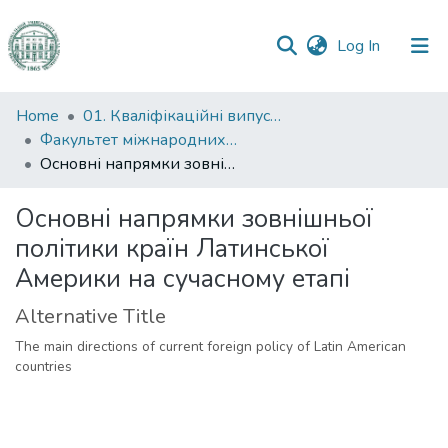
(current)
Log In
Communities
Home
01. Кваліфікаційні випускні роботи здобувачів вищої освіти
&
Факультет міжнародних відносин, політології та соціології
Collections
Основні напрямки зовнішньої політики країн Латинської Америки на сучасному етапі
All of DSpace
Основні напрямки зовнішньої
політики країн Латинської
Statistics
Америки на сучасному етапі
Alternative Title
The main directions of current foreign policy of Latin American
countries