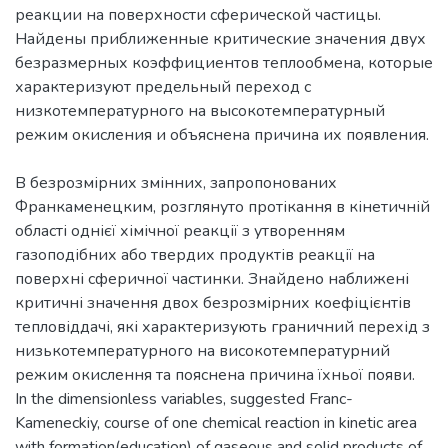
реакции на поверхности сферической частицы.
Найдены приближенные критические значения двух
безразмерных коэффициентов теплообмена, которые
характеризуют предельный переход с
низкотемпературного на высокотемпературный
В безрозмірних змінних, запропонованих
Франкаменецким, розглянуто протікання в кінетичній
області однієї хімічної реакції з утворенням
газоподібних або твердих продуктів реакції на
поверхні сферичної частинки. Знайдено наближені
критичні значення двох безрозмірних коефіцієнтів
тепловіддачі, які характеризують граничний перехід з
низькотемпературного на високотемпературний
режим окислення та пояснена причина їхньої появи.
In the dimensionless variables, suggested Franc-
Kameneckiy, course of one chemical reaction in kinetic area
with formation(education) of gaseous and solid products of