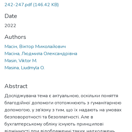
242-247.pdf
(146.42 KB)
Date
2022
Authors
Масін, Віктор Миколайович
Масіна, Людмила Олександрівна
Masin, Viktor M.
Masina, Liudmyla O.
Abstract
Досліджувана тема є актуальною, оскільки поняття
благодійної допомоги ототожнюють з гуманітарною
допомогою, у зв’язку з тим, що їх надають на умовах
безповоротності та безоплатності. Але в
бухгалтерському обліку існують принципові
відмінності при відображенні таких надходжень.