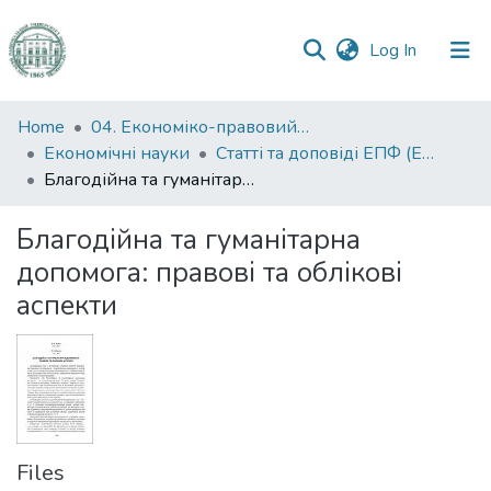
(current)
Log In
Communities
Home
04. Економіко-правовий факультет
&
Економічні науки
Статті та доповіді ЕПФ (Економічні науки)
Collections
Благодійна та гуманітарна допомога: правові та облікові аспекти
All of DSpace
Благодійна та гуманітарна
допомога: правові та облікові
Statistics
аспекти
Files