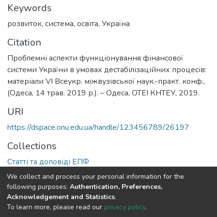
Keywords
розвиток
,
система
,
освіта
,
Україна
Citation
Проблемні аспекти функціонування фінансової
системи України в умовах дестабілізаційних процесів:
матеріали VІ Всеукр. міжвузівської наук.-практ. конф.,
(Одеса, 14 трав. 2019 р.). – Одеса, ОТЕІ КНТЕУ, 2019.
URI
https://dspace.onu.edu.ua/handle/123456789/26197
Collections
Статті та доповіді ЕПФ
We collect and process your personal information for the
Full item page
following purposes:
Authentication, Preferences,
Acknowledgement and Statistics
.
To learn more, please read our
privacy policy
.
DSpace software
copyright © 2009-2026
LYRASIS