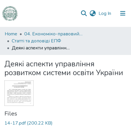
(current)
Log In
Communities
Home
04. Економіко-правовий факультет
&
Статті та доповіді ЕПФ
Collections
Деякі аспекти управління розвитком системи освіти України
All of DSpace
Деякі аспекти управління
розвитком системи освіти України
Statistics
Files
14-17.pdf
(200.22 KB)