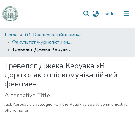
(current)
Log In
Communities
Home
01. Кваліфікаційні випускні роботи здобувачів вищої освіти
&
Факультет журналістики, реклами та видавничої справи
Collections
Тревелог Джека Керуака «В дорозі» як соціокомунікаційний феномен
All of DSpace
Тревелог Джека Керуака «В
дорозі» як соціокомунікаційний
Statistics
феномен
Alternative Title
Jack Kerouac’s travelogue «On the Road» as social-communicative
phenomenon