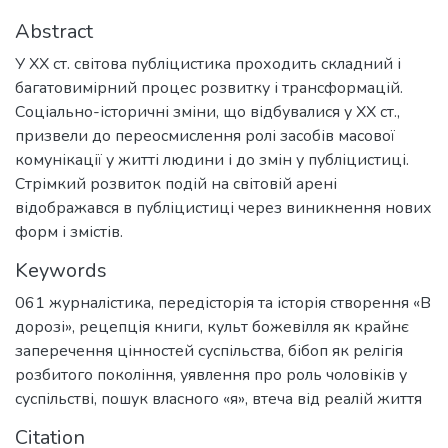
Abstract
У ХХ ст. світова публіцистика проходить складний і
багатовимірний процес розвитку і трансформацій.
Соціально-історичні зміни, що відбувалися у ХХ ст.,
призвели до переосмислення ролі засобів масової
комунікації у житті людини і до змін у публіцистиці.
Стрімкий розвиток подій на світовій арені
відображався в публіцистиці через виникнення нових
форм і змістів.
Keywords
061 журналістика
,
передісторія та історія створення «В
дорозі»
,
рецепція книги
,
культ божевілля як крайнє
заперечення цінностей суспільства
,
бібоп як релігія
розбитого покоління
,
уявлення про роль чоловіків у
суспільстві
,
пошук власного «я»
,
втеча від реалій життя
Citation