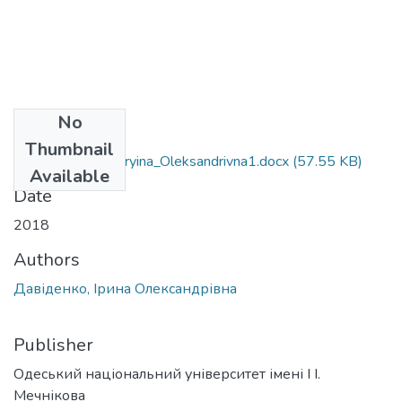
No
Files
Thumbnail
061_Davidenko_Iryina_Oleksandrivna1.docx
(57.55 KB)
Available
Date
2018
Authors
Давіденко, Ірина Олександрівна
Publisher
Одеський національний університет імені І І.
Мечнікова