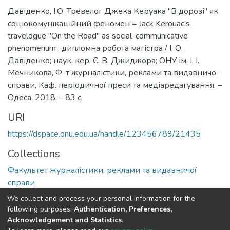
Давіденко, І.О. Тревелог Джека Керуака "В дорозі" як
соціокомунікаційний феномен = Jack Kerouac's
travelogue "On the Road" as social-communicative
phenomenum : дипломна робота магістра / І. О.
Давіденко; наук. кер. Є. В. Джиджора; ОНУ ім. І. І.
Мечникова, Ф-т журналістики, реклами та видавничої
справи, Каф. періодичної преси та медіаредагування. –
Одеса, 2018. – 83 с.
URI
https://dspace.onu.edu.ua/handle/123456789/21435
Collections
Факультет журналістики, реклами та видавничої
справи
We collect and process your personal information for the
Full item page
following purposes:
Authentication, Preferences,
Acknowledgement and Statistics
.