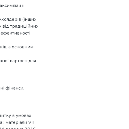
аксимізації
йкхолдерів (інших
ну від традиційних
 ефективності
ків, а основним
ної вартості для
ні фінанси
,
витку в умовах
: матеріали VІІ