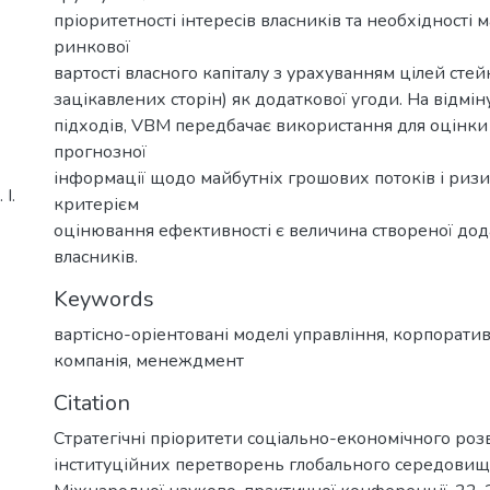
пріоритетності інтересів власників та необхідності м
ринкової
вартості власного капіталу з урахуванням цілей сте
зацікавлених сторін) як додаткової угоди. На відмі
підходів, VBM передбачає використання для оцінки
прогнозної
інформації щодо майбутніх грошових потоків і ризи
І.
критерієм
оцінювання ефективності є величина створеної дода
власників.
Keywords
вартісно-оріентовані моделі управління
,
корпоратив
компанія
,
менеждмент
Citation
Стратегічні пріоритети соціально-економічного роз
інституційних перетворень глобального середовища 