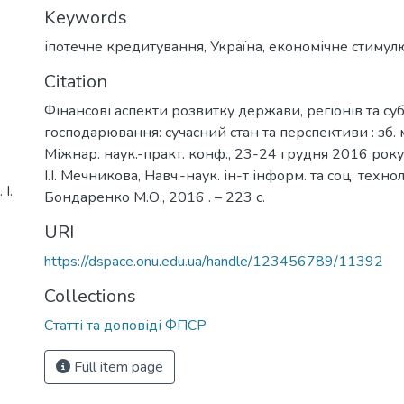
Keywords
іпотечне кредитування
,
Україна
,
економічне стимул
Citation
Фінансові аспекти розвитку держави, регіонів та суб
господарювання: сучасний стан та перспективи : зб. ма
Міжнар. наук.-практ. конф., 23-24 грудня 2016 року,
І.І. Мечникова, Навч.-наук. ін-т інформ. та соц. технол. [
І.
Бондаренко М.О., 2016 . – 223 с.
URI
https://dspace.onu.edu.ua/handle/123456789/11392
Collections
Статті та доповіді ФПСР
Full item page