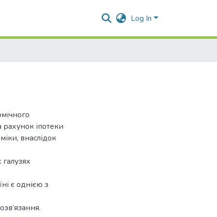
Log In
омічного
а рахунок іпотеки
міки, внаслідок
х галузях
ні є однією з
озв’язання.