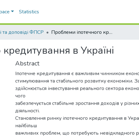
Space
Statistics
ті та доповіді ФПСР
Проблеми іпотечного кредитування в Україні
 кредитування в Україні
Abstract
Іпотечне кредитування є важливим чинником екон
стимулювання та стабільного розвитку економіки. З
здійснюється інвестування реального сектора еконо
чого
забезпечується стабільне зростання доходів у різни
діяльності.
Становлення ринку іпотечного кредитування в Украї
найбільш
важливих проблем, що потребують невідкладного р