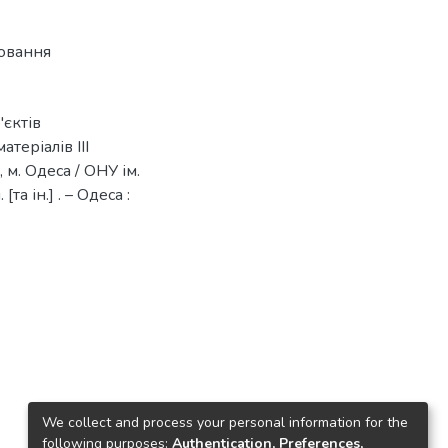
ювання
'єктів
теріалів ІІІ
 м. Одеса / ОНУ ім.
та ін.] . – Одеса :
We collect and process your personal information for the
following purposes:
Authentication, Preferences,