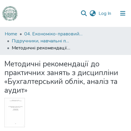
(current)
Log In
Communities
Home
04. Економіко-правовий факультет
&
Підручники, навчальні посібники та інші науково- та навчально-методичні праці ЕПФ
Collections
Методичні рекомендації до практичних занять з дисципліни «Бухгалтерський облік, аналіз та аудит»
All of DSpace
Методичні рекомендації до
практичних занять з дисципліни
Statistics
«Бухгалтерський облік, аналіз та
аудит»