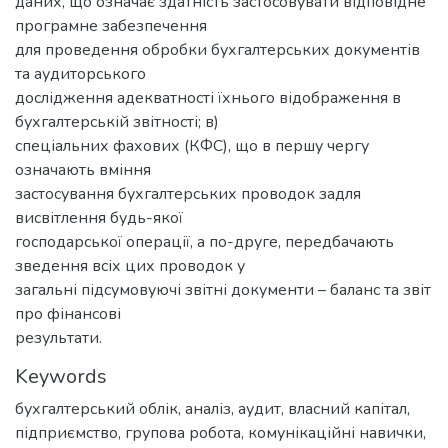
даних, що означає здатність застосовувати відповідне
програмне забезпечення
для проведення обробки бухгалтерських документів
та аудиторського
дослідження адекватності їхнього відображення в
бухгалтерській звітності; в)
спеціальних фахових (КФС), що в першу чергу
означають вміння
застосування бухгалтерських проводок задля
висвітлення будь-якої
господарської операції, а по-друге, передбачають
зведення всіх цих проводок у
загальні підсумовуючі звітні документи – баланс та звіт
про фінансові
результати.
Keywords
бухгалтерський облік
,
аналіз
,
аудит
,
власний капітал
,
підприємство
,
групова робота
,
комунікаційні навички
,