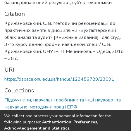
баланс
,
фінансовий результат
,
суб'єкт економіки
Citation
Крижановський, С. В. Методичні рекомендації до
практичних занять з дисципліни «Бухгалтерський
облік, аналіз та аудит» [Книжные издания] : для студ.
3-го курсу денної форми навч. екон. спец. / С. В.
Крижановський; ОНУ ім. І.І. Мечникова. – Одеса, 2018.
– 35 с.
URI
https://dspace.onu.edu.ua/handle/123456789/23091
Collections
Підручники, навчальні посібники та інші науково- та
навчально-методичні праці ЕПФ
We collect and process your personal information for the
Full item page
following purposes:
Authentication, Preferences,
Acknowledgement and Statistics
.