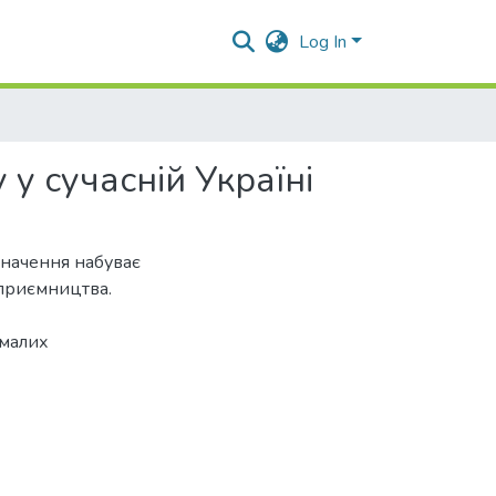
Log In
у сучасній Україні
значення набуває
приємництва.
 малих