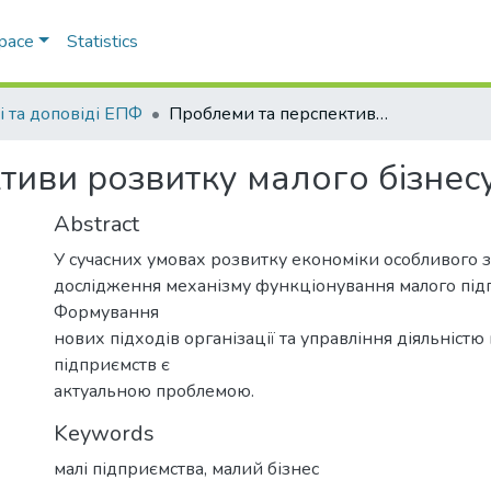
Space
Statistics
і та доповіді ЕПФ
Проблеми та перспективи розвитку малого бізнесу у сучасній Україні
иви розвитку малого бізнесу 
Abstract
У сучасних умовах розвитку економіки особливого 
дослідження механізму функціонування малого під
Формування
нових підходів організації та управління діяльністю
підприємств є
актуальною проблемою.
Keywords
малі підприємства
,
малий бізнес