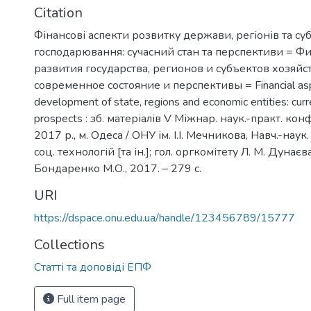
Citation
Фінансові аспекти розвитку держави, регіонів та суб
господарювання: сучасний стан та перспективи = Ф
развития государства, регионов и субъектов хозяйс
современное состояние и перспективы = Financial asp
development of state, regions and economic entities: curr
prospects : зб. матеріалів V Міжнар. наук.-практ. конф
2017 р., м. Одеса / ОНУ ім. І.І. Мечникова, Навч.-наук.
соц. технологій [та ін.]; гол. оргкомітету Л. М. Дунаєва
Бондаренко М.О., 2017. – 279 с.
URI
https://dspace.onu.edu.ua/handle/123456789/15777
Collections
Статті та доповіді ЕПФ
Full item page