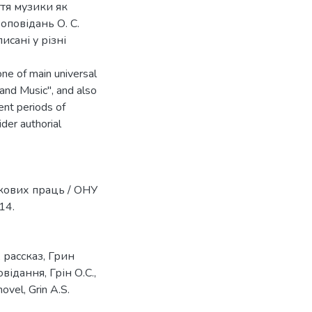
ття музики як
оповідань О. С.
исані у різні
one of main universal
 and Music", and also
ent periods of
ider authorial
укових праць / ОНУ
14.
,
рассказ
,
Грин
овідання
,
Грін О.С.
,
novel
,
Grin A.S.