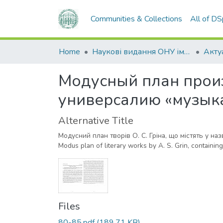
Communities & Collections
All of D
Home
Наукові видання ОНУ імені І. І. Мечникова
Модусный план произ
универсалию «музык
Alternative Title
Модусний план творів О. С. Гріна, що містять у наз
Modus plan of literary works by A. S. Grin, containing
Files
80-85.pdf
(189.71 KB)