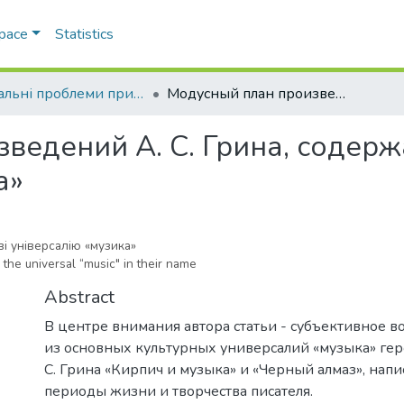
Space
Statistics
Актуальні проблеми прикладної лінгвістики
Модусный план произведений А. С. Грина, содержащих в названии универсалию «музыка»
ведений А. С. Грина, содер
а»
ві універсалію «музика»
 the universal “music" in their name
Abstract
В центре внимания автора статьи - субъективное в
из основных культурных универсалий «музыка» гер
С. Грина «Кирпич и музыка» и «Черный алмаз», нап
периоды жизни и творчества писателя.