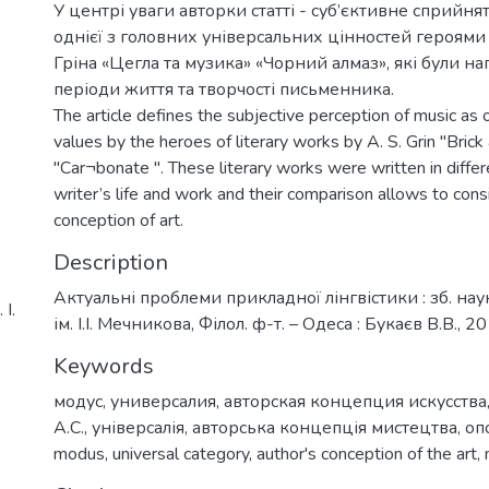
У центрі уваги авторки статті - суб’єктивне сприйня
однієї з головних універсальних цінностей героями 
Гріна «Цегла та музика» «Чорний алмаз», які були нап
періоди життя та творчості письменника.
The article defines the subjective perception of music as 
values by the heroes of literary works by A. S. Grin "Brick
"Car¬bonate ". These literary works were written in differ
writer’s life and work and their comparison allows to cons
conception of art.
Description
Актуальні проблеми прикладної лінгвістики : зб. на
І.
ім. І.І. Мечникова, Філол. ф-т. – Одеса : Букаєв В.В., 20
Keywords
модус
,
универсалия
,
авторская концепция искусства
А.С.
,
універсалія
,
авторська концепція мистецтва
,
оп
modus
,
universal category
,
author's conception of the art
,