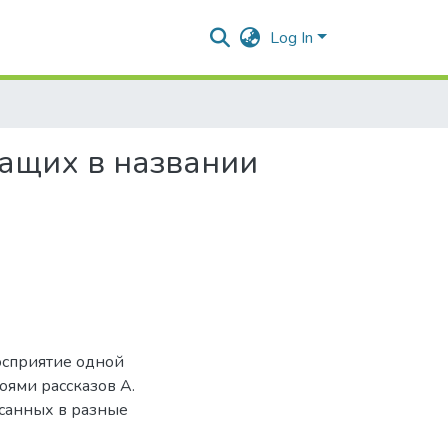
Log In
жащих в названии
осприятие одной
оями рассказов А.
исанных в разные