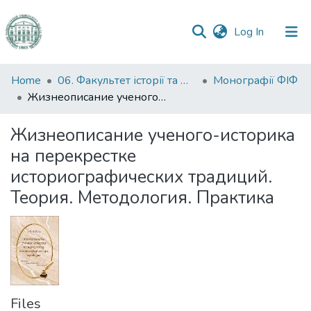
(current)
Log In
Communities
Home
06. Факультет історії та філософії
Монографії ФІФ
&
Жизнеописание ученого-историка на перекрестке историографических традиций. Теория. Методология. Практика
Collections
Жизнеописание ученого-историка
All of DSpace
на перекрестке
историографических традиций.
Statistics
Теория. Методология. Практика
Files