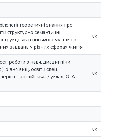
ілології теоретичні знання про
іти структурно семантичні
uk
трукції як в письмовому, так і в
них завдань у різних сферах життя.
мост. роботи з навч. дисципліни
) рівня вищ. освіти спец.
uk
перша – англійська» / уклад. О. А.
uk