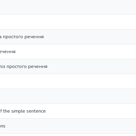
а простого речення
речення
ліз простого речення
of the simple sentence
ons