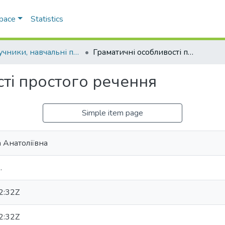
Space
Statistics
Підручники, навчальні посібники та інші науково- та навчально-методичні праці РГФ
Граматичні особливості простого речення
ті простого речення
Simple item page
 Анатоліївна
.
2:32Z
2:32Z