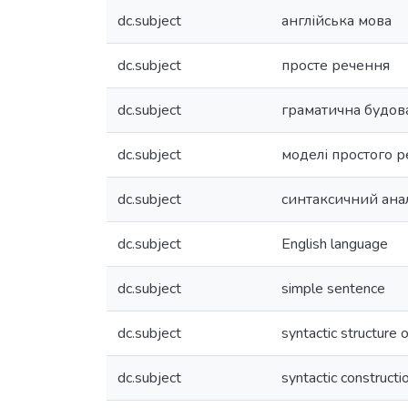
dc.subject
англійська мова
dc.subject
просте речення
dc.subject
граматична будов
dc.subject
моделі простого 
dc.subject
синтаксичний ана
dc.subject
English language
dc.subject
simple sentence
dc.subject
syntactic structure 
dc.subject
syntactic constructi