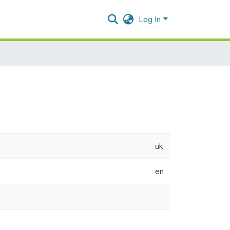
Log In
uk
en