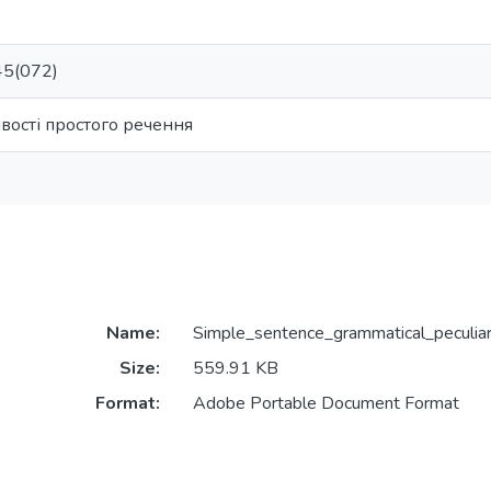
45(072)
вості простого речення
Name:
Simple_sentence_grammatical_peculiari
Size:
559.91 KB
Format:
Adobe Portable Document Format