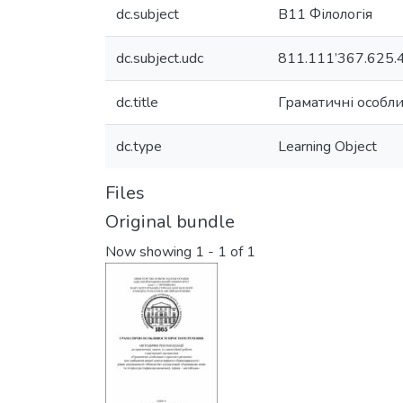
dc.subject
B11 Філологія
dc.subject.udc
811.111’367.625.
dc.title
Граматичні особли
dc.type
Learning Object
Files
Original bundle
Now showing
1 - 1 of 1