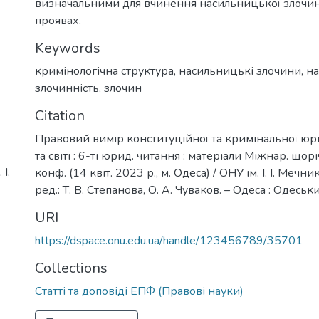
визначальними для вчинення насильницької злочинно
проявах.
Keywords
кримінологічна структура
,
насильницькі злочини
,
н
злочинність
,
злочин
Citation
Правовий вимір конституційної та кримінальної юри
та світі : 6-ті юрид. читання : матеріали Міжнар. щор
І.
конф. (14 квіт. 2023 р., м. Одеса) / ОНУ ім. І. І. Мечни
ред.: Т. В. Степанова, О. А. Чуваков. – Одеса : Одеськ
URI
https://dspace.onu.edu.ua/handle/123456789/35701
Collections
Статті та доповіді ЕПФ (Правові науки)