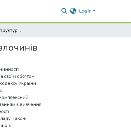
Log In
Кримінологічна структура та мета насильницьких злочинів
злочинів
чинності
За своїм обсягом
 кодексу України
ах
 комплексний
танням є вивчення
ності
кладу. Також
 що є