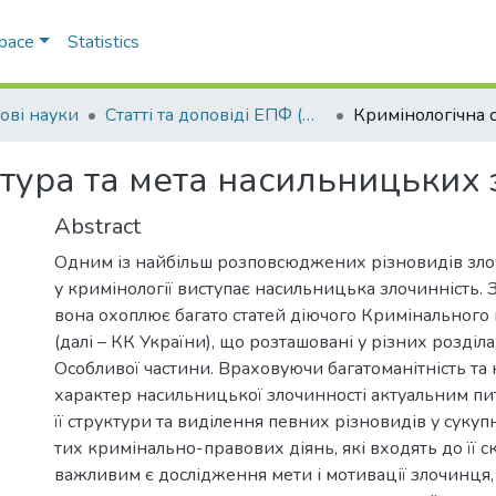
Space
Statistics
ові науки
Статті та доповіді ЕПФ (Правові науки)
тура та мета насильницьких 
Abstract
Одним із найбільш розповсюджених різновидів зло
у кримінології виступає насильницька злочинність. 
вона охоплює багато статей діючого Кримінального
(далі – КК України), що розташовані у різних розділ
Особливої частини. Враховуючи багатоманітність та
характер насильницької злочинності актуальним пи
її структури та виділення певних різновидів у сукуп
тих кримінально-правових діянь, які входять до її с
важливим є дослідження мети і мотивації злочинця,