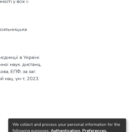
сті у всіх її
асильницька
сдикції в Україні
ічної наук. дистанц.
кова, ЕПФ; за заг.
ий нац. ун-т, 2023.
We collect and process your personal information for the
following purposes:
Authentication, Preferences,