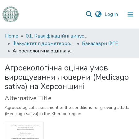
(current)
Log In
Communities
Home
01. Кваліфікаційні випускні роботи здобувачів вищої освіти
&
Факультет гідрометеорології і екології
Бакалаври ФГЕ
Collections
Агроекологічна оцінка умов вирощування люцерни (Medicago sativa) на Херсонщині
All of DSpace
Агроекологічна оцінка умов
вирощування люцерни (Medicago
Statistics
sativa) на Херсонщині
Alternative Title
Agroecological assessment of the conditions for growing alfalfa
(Medicago sativa) in the Kherson region