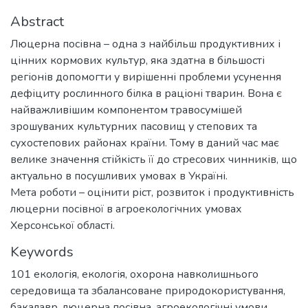
Abstract
Люцерна посівна – одна з найбільш продуктивних і
цінних кормових культур, яка здатна в більшості
регіонів допомогти у вирішенні проблеми усунення
дефіциту рослинного білка в раціоні тварин. Вона є
найважливішим компонентом травосумішей
зрошуваних культурних пасовищ у степових та
сухостепових районах країни. Тому в даний час має
велике значення стійкість її до стресових чинників, що
актуально в посушливих умовах в Україні.
Мета роботи – оцінити ріст, розвиток і продуктивність
люцерни посівної в агроекологічних умовах
Херсонської області.
Keywords
101 екологія
,
екологія, охорона навколишнього
середовища та збалансоване природокористування
,
бакалавр
,
люцерна посівна
,
агроекологічні умови
,