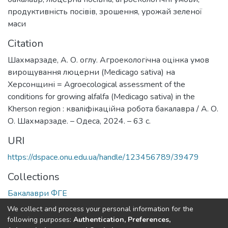
продуктивність посівів
,
зрошення
,
урожай зеленої
маси
Citation
Шахмарзаде, А. О. оглу. Агроекологічна оцінка умов
вирощування люцерни (Medicago sativa) на
Херсонщині = Agroecological assessment of the
conditions for growing alfalfa (Medicago sativa) in the
Kherson region : кваліфікаційна робота бакалавра / А. О.
О. Шахмарзаде. – Одеса, 2024. – 63 с.
URI
https://dspace.onu.edu.ua/handle/123456789/39479
Collections
Бакалаври ФГЕ
We collect and process your personal information for the
Full item page
following purposes:
Authentication, Preferences,