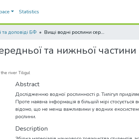
Space
Statistics
і та доповіді БФ
Вищі водні рослини середньої та нижньої частини ріки Тилігул
ередньої та нижньої частини 
the river Tiligul
Abstract
Дослідженню водної рослинності р. Тилігул приділяє
Проте наявна інформація в більшій мірі стосується 
відомо, що не менш важливими у водних екосистема
рослини.
Description
Збірка матеріалів наукового товариства студентів, ас