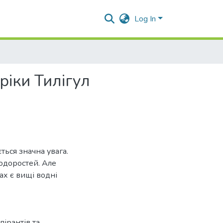
Log In
ріки Тилігул
ться значна увага.
водоростей. Але
х є вищі водні
пірантів та