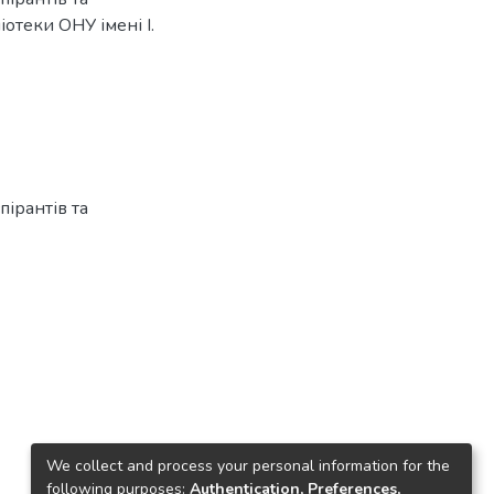
іотеки ОНУ імені І.
пірантів та
We collect and process your personal information for the
following purposes:
Authentication, Preferences,