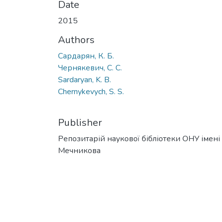
Date
2015
Authors
Сардарян, К. Б.
Чернякевич, С. С.
Sardaryan, K. B.
Chernykevych, S. S.
Publisher
Репозитарій наукової бібліотеки ОНУ імені І.
Мечникова