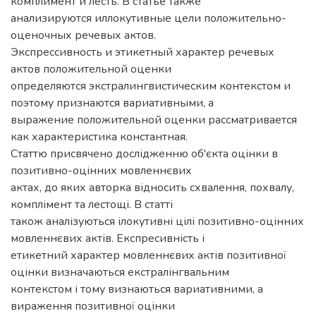
комплимент и лесть. В статье также
анализируются иллокутивные цели положительно-
оценочных речевых актов.
Экспрессивность и этикетный характер речевых
актов положительной оценки
определяются экстралингвистическим контекстом и
поэтому признаются вариативными, а
выражение положительной оценки рассматривается
как характеристика константная.
Статтю присвячено дослідженню об'єкта оцінки в
позитивно-оцінних мовленнєвих
актах, до яких авторка відносить схвалення, похвалу,
комплімент та лестощі. В статті
також аналізуються ілокутивні цілі позитивно-оцінних
мовленнєвих актів. Експресивність і
етикетний характер мовленнєвих актів позитивної
оцінки визначаються екстралінгвальним
контекстом і тому визнаються вариативними, а
вираження позитивної оцінки