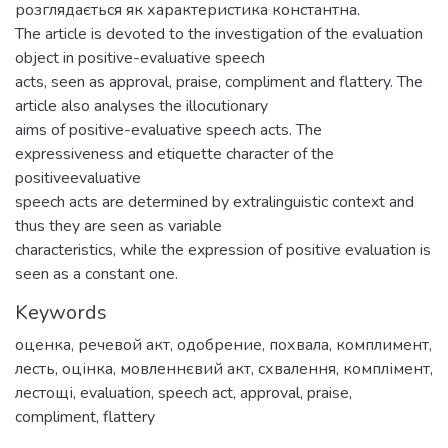
розглядається як характеристика константна.
The article is devoted to the investigation of the evaluation
object in positive-evaluative speech
acts, seen as approval, praise, compliment and flattery. The
article also analyses the illocutionary
aims of positive-evaluative speech acts. The
expressiveness and etiquette character of the
positiveevaluative
speech acts are determined by extralinguistic context and
thus they are seen as variable
characteristics, while the expression of positive evaluation is
seen as a constant one.
Keywords
оценка
,
речевой акт
,
одобрение
,
похвала
,
комплимент
,
лесть
,
оцінка
,
мовленнєвий акт
,
схвалення
,
комплімент
,
лестощі
,
evaluation
,
speech act
,
approval
,
praise
,
compliment
,
flattery