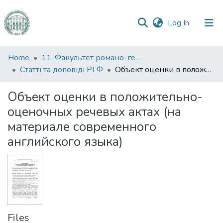
(current)
Log In
Communities
Home
11. Факультет романо-германської філології
&
Статті та доповіді РГФ
Объект оценки в положительно-оценочных речевых актах (на материале современного английского языка)
Collections
Объект оценки в положительно-
All of DSpace
оценочных речевых актах (на
материале современного
Statistics
английского языка)
Files