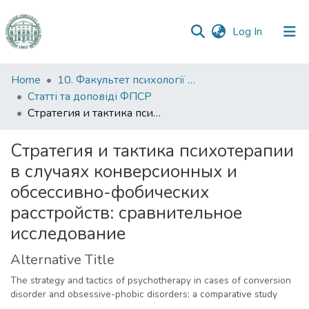
(current)
Log In
Communities
Home
10. Факультет психології та соціальної роботи
&
Статті та доповіді ФПСР
Collections
Стратегия и тактика психотерапии в случаях конверсионных и обсессивно-фобических расстройств: сравнительное исследование
All of DSpace
Стратегия и тактика психотерапии
в случаях конверсионных и
Statistics
обсессивно-фобических
расстройств: сравнительное
исследование
Alternative Title
The strategy and tactics of psychotherapy in cases of conversion
disorder and obsessive-phobic disorders: a comparative study