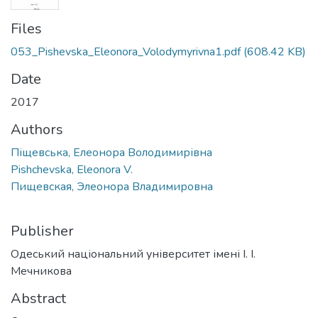
Files
053_Pishevska_Eleonora_Volodymyrivna1.pdf
(608.42 KB)
Date
2017
Authors
Піщевська, Елеонора Володимирівна
Pishchevska, Eleonora V.
Пищевская, Элеонора Владимировна
Publisher
Одеський національний університет імені І. І.
Мечникова
Abstract