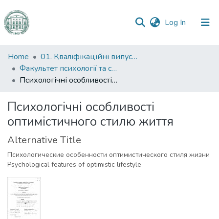
(current)
Log In
Communities
Home
01. Кваліфікаційні випускні роботи здобувачів вищої освіти
&
Факультет психології та соціальної роботи
Collections
Психологічні особливості оптимістичного стилю життя
All of DSpace
Психологічні особливості
оптимістичного стилю життя
Statistics
Alternative Title
Психологические особенности оптимистического стиля жизни
Psychological features of optimistic lifestyle