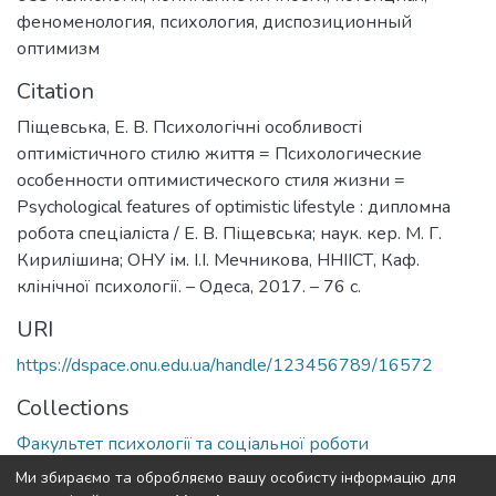
феноменология
,
психология
,
диспозиционный
оптимизм
Citation
Піщевська, Е. В. Психологічні особливості
оптимістичного стилю життя = Психологические
особенности оптимистического стиля жизни =
Psychological features of optimistic lifestyle : дипломна
робота спеціаліста / Е. В. Піщевська; наук. кер. М. Г.
Кирилішина; ОНУ ім. І.І. Мечникова, ННІІСТ, Каф.
клінічної психології. – Одеса, 2017. – 76 с.
URI
https://dspace.onu.edu.ua/handle/123456789/16572
Collections
Факультет психології та соціальної роботи
Ми збираємо та обробляємо вашу особисту інформацію для
Full item page