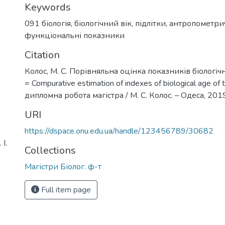
Keywords
091 біологія
,
біологічний вік
,
підлітки
,
антропометри
функціональні показники
Citation
Колос, М. С. Порівняльна оцінка показників біологічн
= Compurative estimation of indexes of biological age of 
дипломна робота магістра / М. С. Колос. – Одеса, 2019.
URI
https://dspace.onu.edu.ua/handle/123456789/30682
І.
Collections
Магістри Біолог. ф-т
Full item page