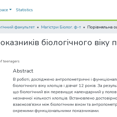
Space
Statistics
огічний факультет
Магістри Біолог. ф-т
казників біологічного віку пі
of teenagers
Abstract
В роботі, досліджено антропометричні і функціона
біологічного віку хлопців і дівчат 12 років. За резул
що біологічний вік перевищує календарний у полови
незначної кількості хлопців. Встановлено достовірн
взаємозв’язки між біологічним віком та антропомет
окремими функціональними показниками.