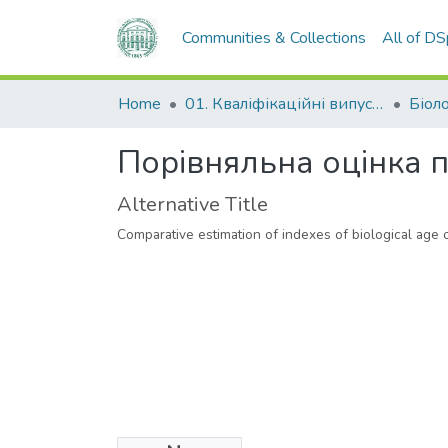
Communities & Collections
All of D
Home
01. Кваліфікаційні випускні роботи здобувачів вищої освіти
Біол
Порівняльна оцінка по
Alternative Title
Comparative estimation of indexes of biological age 