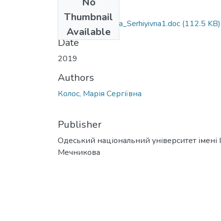
No
Files
Thumbnail
091_Kolos_Mariya_Serhiyivna1.doc
(112.5 KB)
Available
Date
2019
Authors
Колос, Марія Сергіївна
Publisher
Одеський національний університет імені І. 
Мечникова