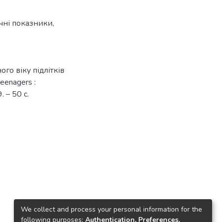
чні показники
,
ого віку підлітків
teenagers :
 – 50 с.
We collect and process your personal information for the
following purposes:
Authentication, Preferences,