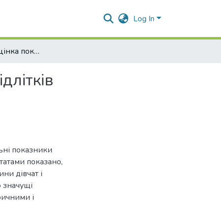
Log In
Порівняльна оцінка показників біологічного віку підлітків
длітків
льні показники
ьтатами показано,
ни дівчат і
о значущі
ричними і