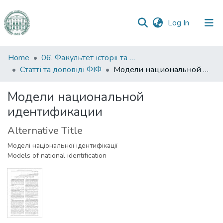
(current)
Log In
Communities
Home
06. Факультет історії та філософії
&
Статті та доповіді ФІФ
Модели национальной идентификации
Collections
Модели национальной
All of DSpace
идентификации
Statistics
Alternative Title
Моделі національної ідентифікації
Models of natіonal іdentіfіcatіon