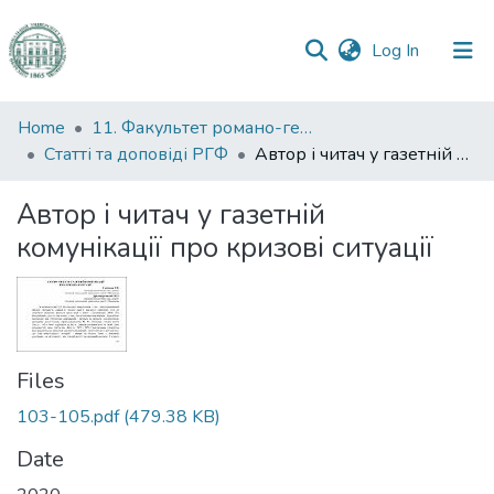
(current)
Log In
Communities
Home
11. Факультет романо-германської філології
&
Статті та доповіді РГФ
Автор і читач у газетній комунікації про кризові ситуації
Collections
Автор і читач у газетній
All of DSpace
комунікації про кризові ситуації
Statistics
Files
103-105.pdf
(479.38 KB)
Date