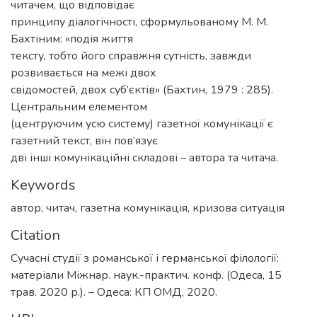
читачем, що відповідає
принципу діалогічності, сформульованому М. М.
Бахтіним: «подія життя
тексту, тобто його справжня сутність, завжди
розвивається на межі двох
свідомостей, двох суб’єктів» (Бахтин, 1979 : 285).
Центральним елементом
(центруючим усю систему) газетної комунікації є
газетний текст, він пов’язує
дві інші комунікаційні складові – автора та читача.
Keywords
автор
,
читач
,
газетна комунікація
,
кризова ситуація
Citation
Сучасні студії з романської і германської філології:
матеріали Міжнар. наук.-практич. конф. (Одеса, 15
трав. 2020 р.). – Одеса: КП ОМД, 2020.