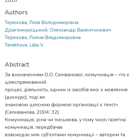
2020
Authors
Терехова, Лілія Володимирівна
Драгомирецький, Олександр Валентинович
Терехова, Лилия Владимировна
Terekhova, Liliia V.
Abstract
За визначенням О.О. Селіванової, комунікація – «то є
цілеспрямований
процес, діяльність, одним із засобів якої є мовлення
(дискурс), тоді як
знаковою цілісною формою організації є текст»
(Селиванова, 2004: 32).
Комунікація, усна чи письмова, у тому числі газетна
комунікація, передбачає
взаємодію між суб’єктами комунікації – автором та