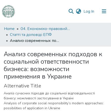
(current)
Log In
Communities
Home
04. Економіко-правовий факультет
&
Статті та доповіді ЕПФ
Collections
Анализ современных подходов к социальной ответственности бизнеса: возможности применения в Украине
All of DSpace
Анализ современных подходов к
социальной ответственности
Statistics
бизнеса: возможности
применения в Украине
Alternative Title
Аналіз сучасних підходів до соціальної відповідальності
бізнесу: можливості застосування в Україні
Analysis of corporate social responsibility’s modern approaches:
possibilities of application in Ukraine