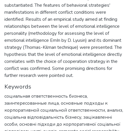
substantiated. The features of behavioral strategies'
manifestations in different conflict conditions were
identified. Results of an empirical study aimed at finding
relationships between the level of emotional intelligence
personality (methodology for assessing the level of
emotional intelligence EmIn by D. Lyusin) and its dominant
strategy (Thomas-Kilman technique) were presented. The
hypothesis that the level of emotional intelligence directly
correlates with the choice of cooperation strategy in the
conflict was confirmed. Some promising directions for
further research were pointed out.
Keywords
социальная ответственность бизнеса
,
заинтересованные лица
,
основные подходы к
корпоративной социальной ответственности
,
анализ
,
соціальна відповідальність бізнесу
,
зацікавленні
особи
,
основні підходи до корпоративної соціальної