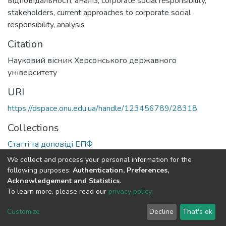
відповідальності
,
аналіз
,
corporate social responsibility
,
stakeholders
,
current approaches to corporate social
responsibility
,
analysis
Citation
Науковий вісник Херсонського державного
університету
URI
https://dspace.onu.edu.ua/handle/123456789/28318
Collections
Статті та доповіді ЕПФ
We collect and process your personal information for the
Full item page
following purposes:
Authentication, Preferences,
Acknowledgement and Statistics
.
To learn more, please read our
privacy policy
.
DSpace software
copyright © 2009-2026
LYRASIS
Cookie
Privacy
End User
Send
Customize
Decline
That's ok
settings
policy
Agreement
Feedback