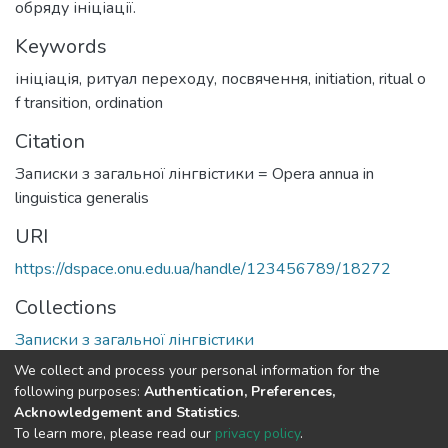
обряду ініціації.
Keywords
ініціація
,
ритуал переходу
,
посвячення
,
initiation
,
ritual o
f transition
,
ordination
Citation
Записки з загальної лінгвістики = Opera annua in
linguistica generalis
URI
https://dspace.onu.edu.ua/handle/123456789/18272
Collections
Записки з загальної лінгвістики
We collect and process your personal information for the
Full item page
following purposes:
Authentication, Preferences,
Acknowledgement and Statistics
.
To learn more, please read our
privacy policy
.
DSpace software
copyright © 2009-2026
LYRASIS