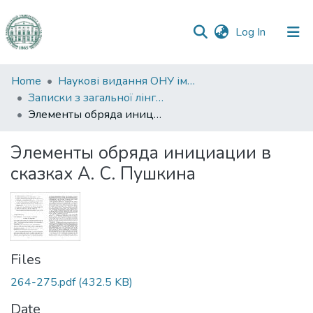
(current)
Log In
Communities
Home
Наукові видання ОНУ імені І. І. Мечникова
&
Записки з загальної лінгвістики
Collections
Элементы обряда инициации в сказках А. С. Пушкина
All of DSpace
Элементы обряда инициации в
сказках А. С. Пушкина
Statistics
Files
264-275.pdf
(432.5 KB)
Date