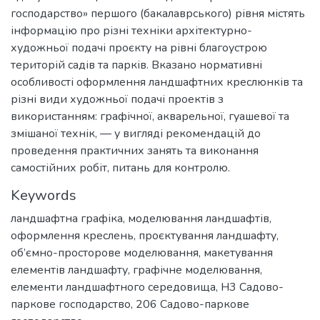
господарство» першого (бакалаврського) рівня містять
інформацію про різні техніки архітектурно-
художньої подачі проєкту на рівні благоустрою
територій садів та парків. Вказано нормативні
особливості оформлення ландшафтних креслюнків та
різні види художньої подачі проектів з
використанням: графічної, акварельної, гуашевої та
змішаної технік, — у вигляді рекомендацій до
проведення практичних занять та виконання
самостійних робіт, питань для контролю.
Keywords
ландшафтна графіка
,
моделювання ландшафтів
,
оформлення креслень
,
проєктування ландшафту
,
об’ємно-просторове моделювання
,
макетування
елементів ландшафту
,
графічне моделювання
,
елементи ландшафтного середовища
,
H3 Садово-
паркове господарство
,
206 Садово-паркове