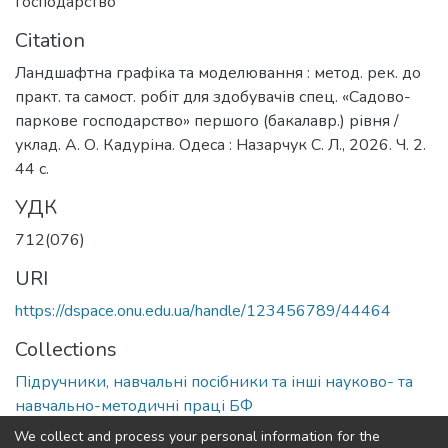
господарство
Citation
Ландшафтна графіка та моделювання : метод. рек. до
практ. та самост. робіт для здобувачів спец. «Садово-
паркове господарство» першого (бакалавр.) рівня /
уклад. А. О. Кадуріна. Одеса : Назарчук С. Л., 2026. Ч. 2.
44 с.
УДК
712(076)
URI
https://dspace.onu.edu.ua/handle/123456789/44464
Collections
Підручники, навчальні посібники та інші науково- та
навчально-методичні праці БФ
We collect and process your personal information for the