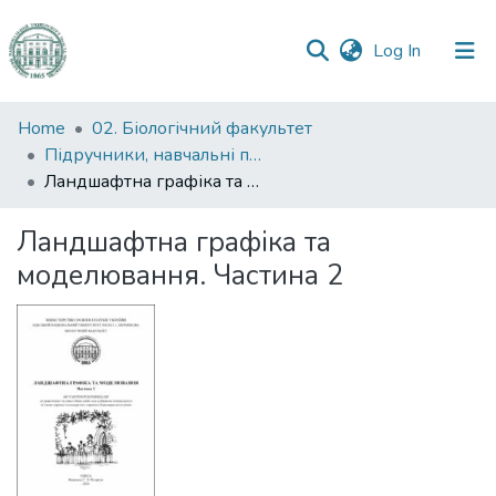
(current)
Log In
Communities
Home
02. Біологічний факультет
&
Підручники, навчальні посібники та інші науково- та навчально-методичні праці БФ
Collections
Ландшафтна графіка та моделювання. Частина 2
All of DSpace
Ландшафтна графіка та
моделювання. Частина 2
Statistics