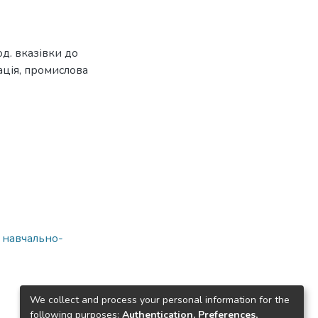
од. вказівки до
ація, промислова
а навчально-
We collect and process your personal information for the
following purposes:
Authentication, Preferences,