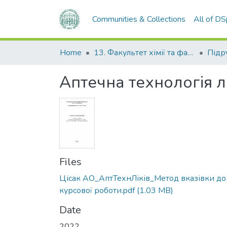
Communities & Collections
All of D
Home
13. Факультет хімії та фармації
Аптечна технологія лі
Files
Цісак АО_АптТехнЛіків_Метод вказівки до
курсової роботи.pdf
(1.03 MB)
Date
2022