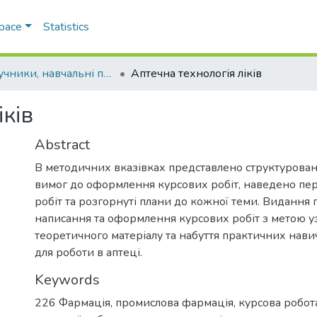
Space
Statistics
Підручники, навчальні посібники та інші науково- та навчально-методичні праці ФХФ
Аптечна технологія ліків
ків
Abstract
В методичних вказівках представлено структурова
вимог до оформлення курсових робіт, наведено пер
робіт та розгорнуті плани до кожної теми. Видання
написання та оформлення курсових робіт з метою у
теоретичного матеріалу та набуття практичних нави
для роботи в аптеці.
Keywords
226 Фармація, промислова фармація
,
курсова робот