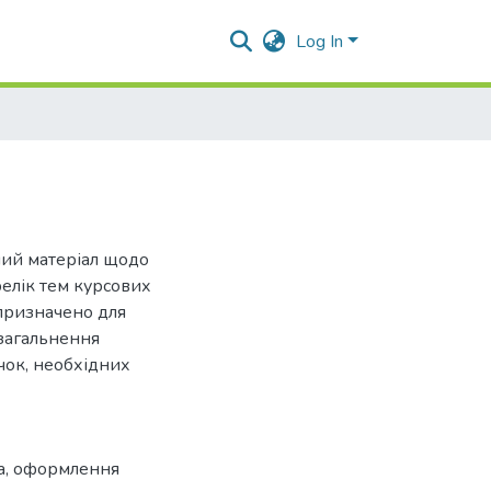
Log In
ний матеріал щодо
елік тем курсових
 призначено для
загальнення
чок, необхідних
а
,
оформлення