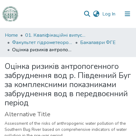
(current)
Log In
Communities
Home
01. Кваліфікаційні випускні роботи здобувачів вищої освіти
&
Факультет гідрометеорології і екології
Бакалаври ФГЕ
Collections
Оцінка ризиків антропогенного забруднення вод р. Південний Буг за комплексними показниками забруднення вод в передвоєнний період
All of DSpace
Оцінка ризиків антропогенного
забруднення вод р. Південний Буг
Statistics
за комплексними показниками
забруднення вод в передвоєнний
період
Alternative Title
Assessment of the risks of anthropogenic water pollution of the
Southern Bug River based on comprehensive indicators of water
pollution in the pre-war period