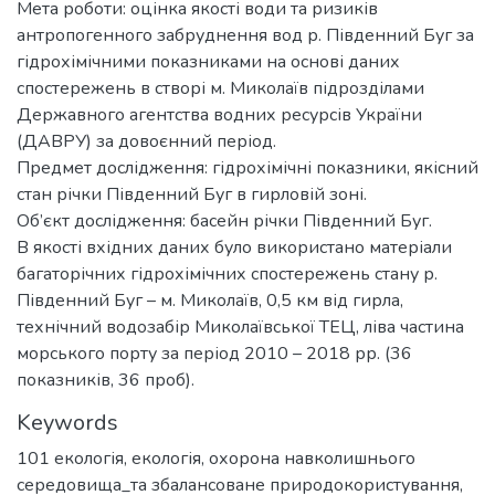
Мета роботи: оцінка якості води та ризиків
антропогенного забруднення вод р. Південний Буг за
гідрохімічними показниками на основі даних
спостережень в створі м. Миколаїв підрозділами
Державного агентства водних ресурсів України
(ДАВРУ) за довоєнний період.
Предмет дослідження: гідрохімічні показники, якісний
стан річки Південний Буг в гирловій зоні.
Об’єкт дослідження: басейн річки Південний Буг.
В якості вхідних даних було використано матеріали
багаторічних гідрохімічних спостережень стану р.
Південний Буг – м. Миколаїв, 0,5 км від гирла,
технічний водозабір Миколаївської ТЕЦ, ліва частина
морського порту за період 2010 – 2018 рр. (36
показників, 36 проб).
Keywords
101 екологія
,
екологія, охорона навколишнього
середовища_та збалансоване природокористування
,