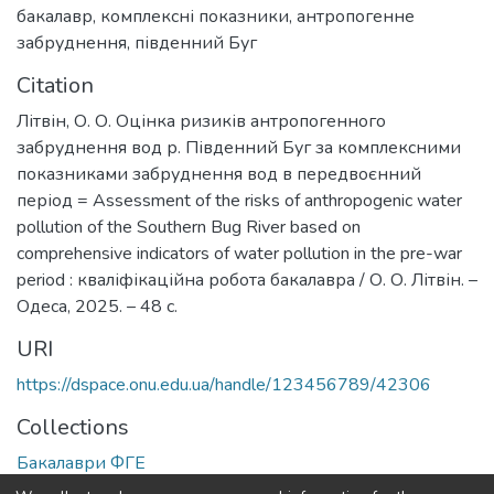
бакалавр
,
комплексні показники
,
антропогенне
забруднення
,
південний Буг
Citation
Літвін, О. О. Оцінка ризиків антропогенного
забруднення вод р. Південний Буг за комплексними
показниками забруднення вод в передвоєнний
період = Assessment of the risks of anthropogenic water
pollution of the Southern Bug River based on
comprehensive indicators of water pollution in the pre-war
period : кваліфікаційна робота бакалавра / О. О. Літвін. –
Одеса, 2025. – 48 с.
URI
https://dspace.onu.edu.ua/handle/123456789/42306
Collections
Бакалаври ФГЕ