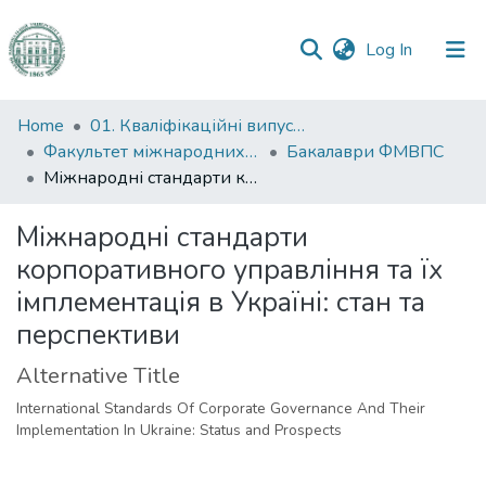
(current)
Log In
Communities
Home
01. Кваліфікаційні випускні роботи здобувачів вищої освіти
&
Факультет міжнародних відносин, політології та соціології
Бакалаври ФМВПС
Collections
Міжнародні стандарти корпоративного управління та їх імплементація в Україні: стан та перспективи
All of DSpace
Міжнародні стандарти
корпоративного управління та їх
Statistics
імплементація в Україні: стан та
перспективи
Alternative Title
International Standards Of Corporate Governance And Their
Implementation In Ukraine: Status and Prospects