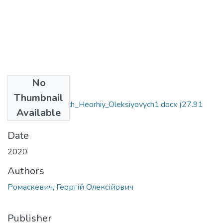
No
Files
Thumbnail
056_Romaskevych_Heorhiy_Oleksiyovych1.docx
(27.91
Available
KB)
Date
2020
Authors
Ромаскевич, Георгій Олексійович
Publisher