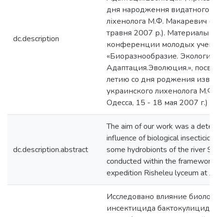
дня народження видатного у
ліхенолога М.Ф. Макаревич (м.
травня 2007 р.). Материалы 
dc.description
конференции молодых учен
«Биоразнообразие. Экология.
Адаптация.Эволюция.», посв
летию со дня роджения изве
украинского лихенолога М.Ф. 
Одесса, 15 - 18 мая 2007 г.)
The aim of our work was a determ
influence of biological insecticid
dc.description.abstract
some hydrobionts of the river Str
conducted within the framework 
expedition Risheleu lyceum at Ju
Исследовано влияние биолог
инсектицида бактокулицида 