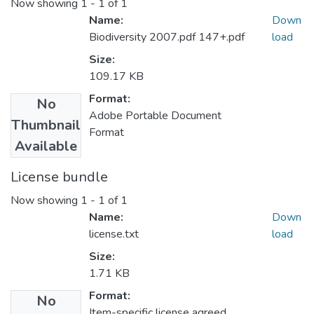
Now showing
1 - 1 of 1
Name:
Down
Biodiversity 2007.pdf 147+.pdf
load
Size:
109.17 KB
Format:
No
Adobe Portable Document
Thumbnail
Format
Available
License bundle
Now showing
1 - 1 of 1
Name:
Down
license.txt
load
Size:
1.71 KB
Format:
No
Item-specific license agreed