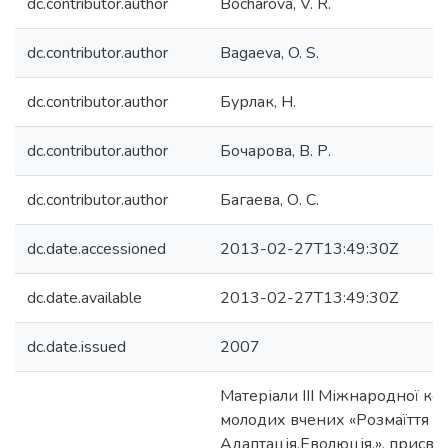
dc.contributor.author
Bocharova, V. R.
dc.contributor.author
Bagaeva, O. S.
dc.contributor.author
Бурлак, Н.
dc.contributor.author
Бочарова, В. Р.
dc.contributor.author
Багаева, О. С.
dc.date.accessioned
2013-02-27T13:49:30Z
dc.date.available
2013-02-27T13:49:30Z
dc.date.issued
2007
Матеріали IІI Міжнародної ко
молодих вчених «Розмаїття жи
Адаптація.Еволюція.», присвя