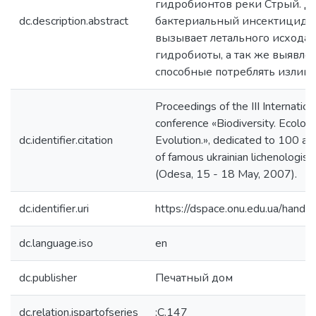
гидробионтов реки Стрый. Д
dc.description.abstract
бактериальный инсектицид 
вызывает летального исхода 
гидробиоты, а так же выявле
способные потреблять излишк
Proceedings of the III Internation
conference «Biodiversity. Ecolog
dc.identifier.citation
Evolution.», dedicated to 100 ann
of famous ukrainian lichenologis
(Odesa, 15 - 18 May, 2007).
dc.identifier.uri
https://dspace.onu.edu.ua/han
dc.language.iso
en
dc.publisher
Печатный дом
dc.relation.ispartofseries
;С.147