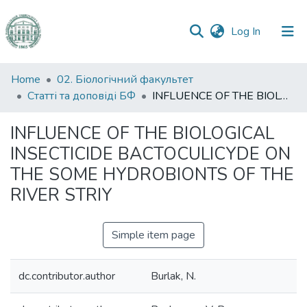
(current)
Log In
Communities
Home
02. Біологічний факультет
&
Статті та доповіді БФ
INFLUENCE OF THE BIOLOGICAL INSECTICIDE BACTOCULICYDE ON THE SOME HYDROBIONTS OF THE RIVER STRIY
Collections
INFLUENCE OF THE BIOLOGICAL
All of DSpace
INSECTICIDE BACTOCULICYDE ON
THE SOME HYDROBIONTS OF THE
Statistics
RIVER STRIY
Simple item page
dc.contributor.author
Burlak, N.