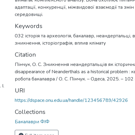
адаптації, конкуренції, міжвидової взаємодії та змі
середовищі.
Keywords
032 історія та археологія
,
бакалавр
,
неандертальці
,
в
зникнення
,
історіографія
,
вплив клімату
Citation
Пінчук, О. С. Зникнення неандертальців як історичн
disappearance of Neanderthals as a historical problem :
робота бакалавра / О. С. Пінчук. – Одеса, 2025. – 102 
І.
URI
https://dspace.onu.edu.ua/handle/123456789/42926
Collections
Бакалаври ФІФ