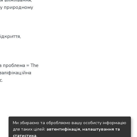
н у природному
ідкриття
,
а проблема = The
 кваліфікаційна
с.
Ми збираємо та обробляємо вашу особисту інформацію
для таких цілей:
автентифікація, налаштування та
статистика
.