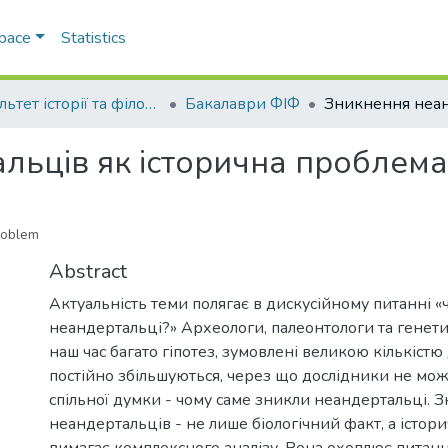
Space
Statistics
Факультет історії та філософії
Бакалаври ФІФ
льців як історична проблема
problem
Abstract
Актуальність теми полягає в дискусійному питанні 
неандертальці?» Археологи, палеонтологи та генет
наш час багато гіпотез, зумовлені великою кількістю 
постійно збільшуються, через що дослідники не мо
спільної думки - чому саме зникли неандертальці. 
неандертальців - не лише біологічний факт, а істор
вимагає комплексного аналізу. Вона охоплює питан