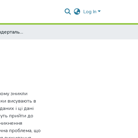
Log In
Зникнення неандертальців як історична проблема
«чому зникли
ики висувають в
даних і ці дані
жуть прийти до
Зникнення
ична проблема, що
ня виживання,