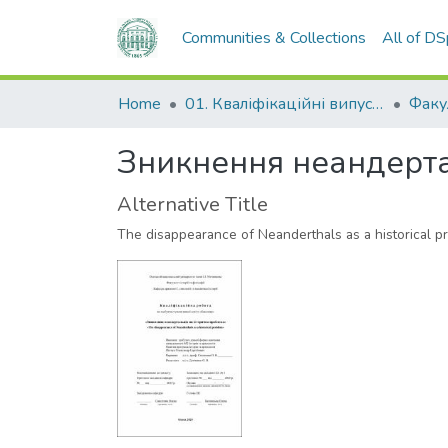
Communities & Collections
All of D
Home
01. Кваліфікаційні випускні роботи здобувачів вищої освіти
Зникнення неандерта
Alternative Title
The disappearance of Neanderthals as a historical 