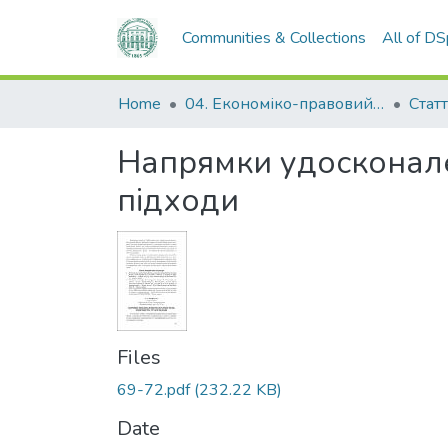
Communities & Collections
All of D
Home
04. Економіко-правовий факультет
Статт
Напрямки удосконален
підходи
Files
69-72.pdf
(232.22 KB)
Date