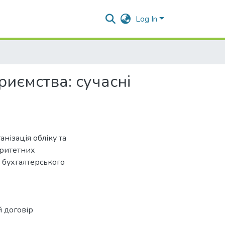
Log In
иємства: сучасні
нізація обліку та
оритетних
 бухгалтерського
й договір