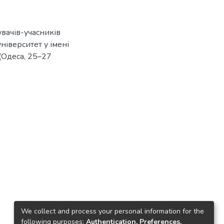
увачів-учасників
ніверситет у імені
 (Одеса, 25–27
We collect and process your personal information for the
following purposes:
Authentication, Preferences,