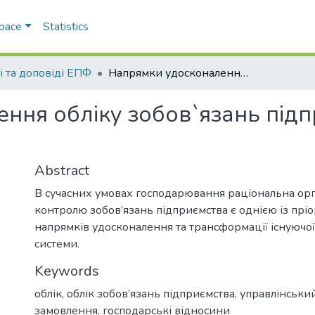
Space
Statistics
і та доповіді ЕПФ
Напрямки удосконалення обліку зобов`язань підприємства: сучасні підходи
ня обліку зобов`язань підпр
Abstract
В сучасних умовах господарювання раціональна орга
контролю зобов’язань підприємства є однією із прі
напрямків удосконалення та трансформації існуючої
системи.
Keywords
облік
,
облік зобов’язань підприємства
,
управлінськи
замовлення
,
господарські відносини