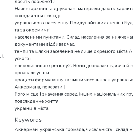
досить побіжно1.!
Наявні архівні та друковані матеріали дають характ
походження і складі
українського населення Придунайських степів і Буд
та за окремими!
населеними пунктами. Склад населення за нижчен
документами відбиває час,
темпи та шляхи заселення не лише окремого міста А
І.
усього і
навколишнього регіону2. Вони дозволяють, хоча й 
проаналізувати
процеси формування та зміни чисельності українсь
Аккермана, показати |
його місце і значення серед інших національних гру
повсякденне життя
українців міста.
Keywords
Аккерман
,
українська громада
,
чисельність і склад 