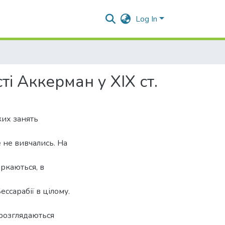
Log In
і Аккерман у XIX ст.
ких занять
 не вивчались. На
оркаються, в
ессарабії в цілому.
 розглядаються