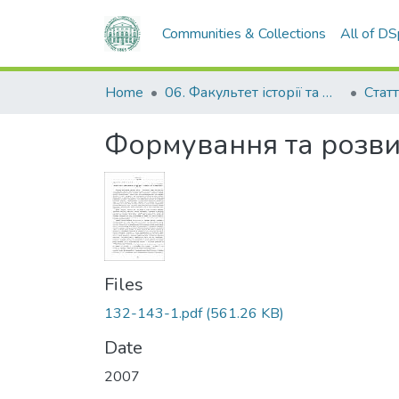
Communities & Collections
All of D
Home
06. Факультет історії та філософії
Статт
Формування та розвит
Files
132-143-1.pdf
(561.26 KB)
Date
2007