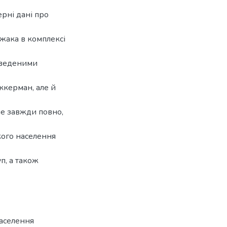
ерні дані про
жака в комплексі
аведеними
ккерман, але й
не завжди повно,
кого населення
п, а також
населення