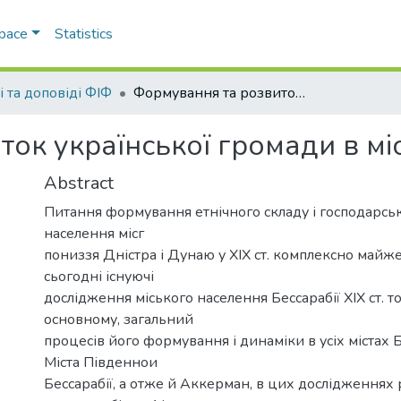
Space
Statistics
і та доповіді ФІФ
Формування та розвиток української громади в місті Аккерман у XIX ст.
ок української громади в міст
Abstract
Питання формування етнічного складу і господарсь
населення місг
пониззя Дністра і Дунаю у XIX ст. комплексно майже
сьогодні існуючі
дослідження міського населення Бессарабії XIX ст. т
основному, загальний
процесів його формування і динаміки в усіх містах Б
Міста Південнои
Бессарабії, а отже й Аккерман, в цих дослідженнях