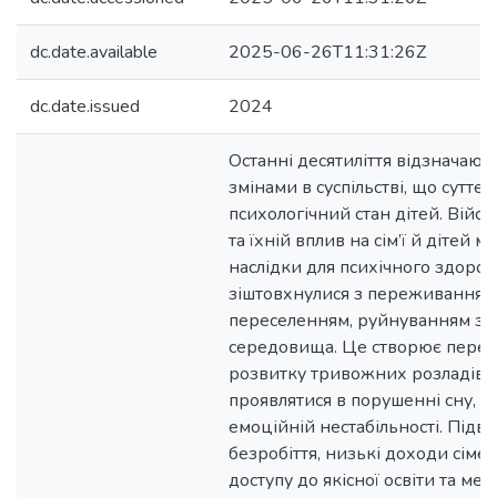
dc.date.available
2025-06-26T11:31:26Z
dc.date.issued
2024
Останні десятиліття відзначают
змінами в суспільстві, що суттє
психологічний стан дітей. Військ
та їхній вплив на сім’ї й дітей 
наслідки для психічного здоров’
зіштовхнулися з переживаннями
переселенням, руйнуванням зв
середовища. Це створює пере
розвитку тривожних розладів, 
проявлятися в порушенні сну, апа
емоційній нестабільності. Під
безробіття, низькі доходи сіме
доступу до якісної освіти та ме