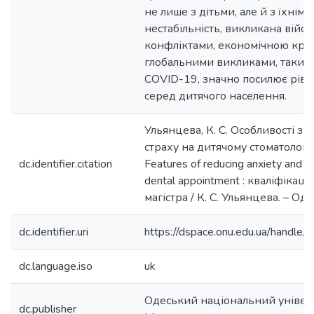
не лише з дітьми, але й з їхнім
нестабільність, викликана війс
конфліктами, економічною кри
глобальними викликами, таким
COVID-19, значно посилює ріве
серед дитячого населення.
Ульянцева, К. С. Особливості з
страху на дитячому стоматологі
dc.identifier.citation
Features of reducing anxiety and fea
dental appointment : кваліфікац
магістра / К. С. Ульянцева. – Оде
dc.identifier.uri
https://dspace.onu.edu.ua/hand
dc.language.iso
uk
Одеський національний університ
dc.publisher