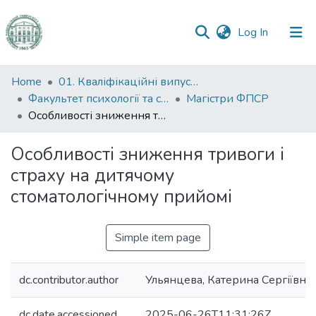
(current)
Log In
Communities
Home
01. Кваліфікаційні випускні роботи здобувачів вищої освіти
&
Факультет психології та соціальної роботи
Магістри ФПСР
Collections
Особливості зниження тривоги і страху на дитячому стоматологічному прийомі
All of DSpace
Особливості зниження тривоги і
страху на дитячому
Statistics
стоматологічному прийомі
Simple item page
dc.contributor.author
Ульянцева, Катерина Сергіївна
dc.date.accessioned
2025-06-26T11:31:26Z