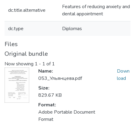
Features of reducing anxiety and fea
dc.title.alternative
dental appointment
dc.type
Diplomas
Files
Original bundle
Now showing
1 - 1 of 1
Name:
Down
053_Ульянцева.pdf
load
Size:
829.67 KB
Format:
Adobe Portable Document
Format