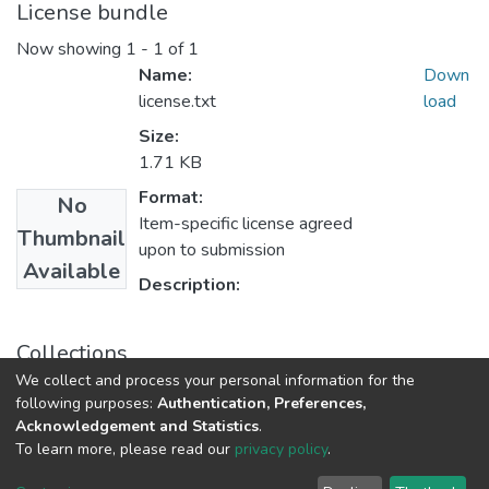
License bundle
Now showing
1 - 1 of 1
Name:
Down
license.txt
load
Size:
1.71 KB
Format:
No
Item-specific license agreed
Thumbnail
upon to submission
Available
Description:
Collections
We collect and process your personal information for the
Магістри ФПСР
following purposes:
Authentication, Preferences,
Acknowledgement and Statistics
.
To learn more, please read our
privacy policy
.
DSpace software
copyright © 2009-2026
LYRASIS
Cookie
Privacy
End User
Send