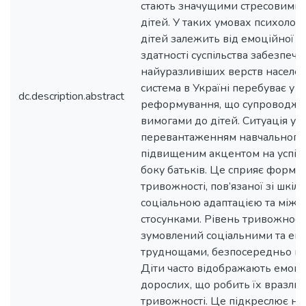
стають значущими стресовими 
дітей. У таких умовах психолог
дітей залежить від емоційної сті
здатності суспільства забезпеч
найуразливіших верств населен
система в Україні перебуває у с
dc.description.abstract
реформування, що супроводжу
вимогами до дітей. Ситуація у
перевантаженням навчального 
підвищеним акцентом на успішні
боку батьків. Це сприяє форм
тривожності, пов’язаної зі шкіл
соціальною адаптацією та міжо
стосунками. Рівень тривожності
зумовлений соціальними та ек
труднощами, безпосередньо впл
Діти часто відображають емоці
дорослих, що робить їх вразлив
тривожності. Це підкреслює не