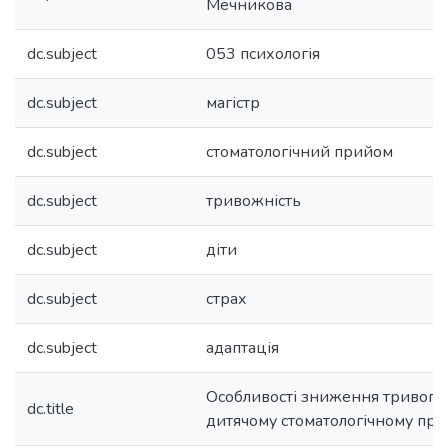
Мечникова
dc.subject
053 психологія
dc.subject
магістр
dc.subject
стоматологічний прийом
dc.subject
тривожність
dc.subject
діти
dc.subject
страх
dc.subject
адаптація
Особливості зниження тривоги і
dc.title
дитячому стоматологічному при