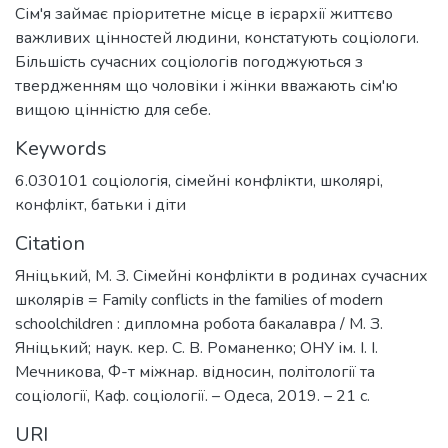
Сім'я займає пріоритетне місце в ієрархії життєво
важливих цінностей людини, констатують соціологи.
Більшість сучасних соціологів погоджуються з
твердженням що чоловіки і жінки вважають сім'ю
вищою цінністю для себе.
Keywords
6.030101 соціологія
,
сімейні конфлікти
,
школярі
,
конфлікт
,
батьки і діти
Citation
Яніцький, М. З. Сімейні конфлікти в родинах сучасних
школярів = Family conflicts in the families of modern
schoolchildren : дипломна робота бакалавра / М. З.
Яніцький; наук. кер. С. В. Романенко; ОНУ ім. І. І.
Мечникова, Ф-т міжнар. відносин, політології та
соціології, Каф. соціології. – Одеса, 2019. – 21 с.
URI