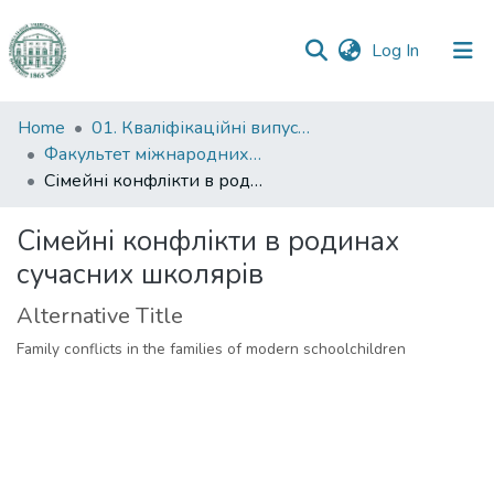
(current)
Log In
Communities
Home
01. Кваліфікаційні випускні роботи здобувачів вищої освіти
&
Факультет міжнародних відносин, політології та соціології
Collections
Сімейні конфлікти в родинах сучасних школярів
All of DSpace
Сімейні конфлікти в родинах
сучасних школярів
Statistics
Alternative Title
Family conflicts in the families of modern schoolchildren