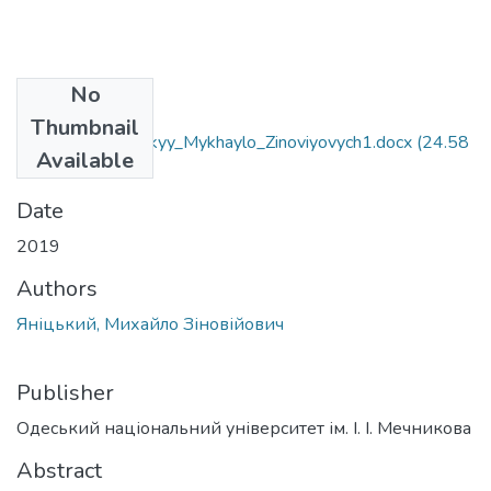
No
Files
Thumbnail
6.030101_Yanitskyy_Mykhaylo_Zinoviyovych1.docx
(24.58
Available
KB)
Date
2019
Authors
Яніцький, Михайло Зіновійович
Publisher
Одеський національний університет ім. І. І. Мечникова
Abstract