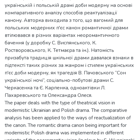
українській і польській драмі доби модерну на основі
компаративного аналізу способів реактуалізації
канону. Авторка виходила з того, що вагомий для
польських модерних п'єс канон романтичної драми
втілювався в різних варіантах неоромантичного
бачення (у доробку С. Виспянського, К.
Ростворовського, К. Тетмаєра та ін.). Натомість
призабута традиція шкільної драми давалася взнаки в
підтексті таких різних за жанром і стилем українських
п'єс доби модерну, як трагедія В. Пачовського “Сон
української ночі”, соціально-побутові драми С.
Черкасенка та Є. Карпенка, одноактівки Л.
Пахаревського та Олександра Олеся.
The paper deals with the type of theatrical vision in
modernistic Ukrainian and Polish drama. The comparative
analysis has been applied to the ways of reactualization of
the canon. The romantic drama canon being important for
modernistic Polish drama was implemented in different