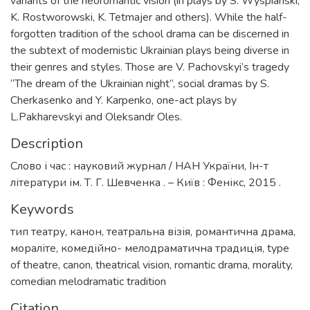
variants of the neoromantic vision (in plays by S. Wyspianski,
K. Rostworowski, K. Tetmajer and others). While the half-
forgotten tradition of the school drama can be discerned in
the subtext of modernistic Ukrainian plays being diverse in
their genres and styles. Those are V. Pachovskyi’s tragedy
“The dream of the Ukrainian night”, social dramas by S.
Cherkasenko and Y. Karpenko, one-act plays by
L.Pakharevskyi and Oleksandr Oles.
Description
Слово і час : науковий журнал / НАН України, Ін-т
літератури ім. Т. Г. Шевченка . – Київ : Фенікс, 2015 .
Keywords
тип театру
,
канон
,
театральна візія
,
романтична драма
,
мораліте
,
комедійно- мелодраматична традиція
,
type
of theatre
,
canon
,
theatrical vision
,
romantic drama
,
morality
,
comedian melodramatic tradition
Citation