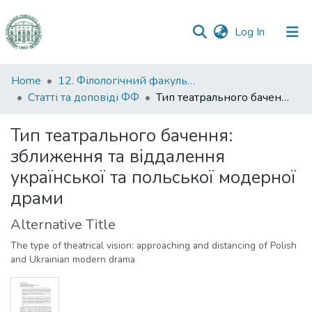
(current)
Log In
Communities
Home
12. Філологічний факультет
&
Статті та доповіді ФФ
Тип театрального бачення: зближення та віддалення української та польської модерної драми
Collections
Тип театрального бачення:
All of DSpace
зближення та віддалення
української та польської модерної
Statistics
драми
Alternative Title
The type of theatrical vision: approaching and distancing of Polish
and Ukrainian modern drama