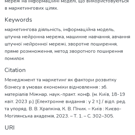
мереж на інформаційні моделі, що використовуються
в маркетингових цілях.
Keywords
маркетингова діяльність
,
інформаційна модель
,
штучна нейронна мережа
,
машинне навчання
,
авчання
штучної нейронної мережі
,
зворотне поширення
,
пряме розмноження
,
метод зворотного поширення
помилок
Citation
Менеджмент та маркетинг як фактори розвитку
бізнесу в умовах економіки відновлення : зб.
матеріалів Міжнар. наук.-практ. конф. (м. Київ, 18-19
квіт. 2023 р.) [Електронне видання : у 2 т.] / відп. ред.
та упоряд. В. В. Храпкіна, К. В. Пічик. – Київ : Києво-
Могілянська академія, 2023. – Т. 1. – С. 302–305.
URI