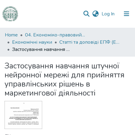
(current)
Log In
Communities
Home
04. Економіко-правовий факультет
&
Економічні науки
Статті та доповіді ЕПФ (Економічні науки)
Collections
Застосування навчання штучної нейронної мережі для прийняття управлінських рішень в маркетингової діяльності
All of DSpace
Застосування навчання штучної
нейронної мережі для прийняття
Statistics
управлінських рішень в
маркетингової діяльності