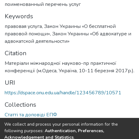
поименованный перечень услуг
Keywords
правовая услуга
,
Закон Украины «О бесплатной
правовой помощи»
,
Закон Украины «Об адвокатуре и
адвокатской деятельности»
Citation
Матеріали міжнародної науково-пр практичної
конференції (м.Одеса, Україна, 10-11 березня 2017р.).
URI
https://dspace.onu.edu.ua/handle/123456789/10571
Collections
Статті та доповіді ЕПФ
We collect and process your personal information for the
Full item page
following purposes:
Authentication, Preferences,
Acknowledgement and Statistics
.