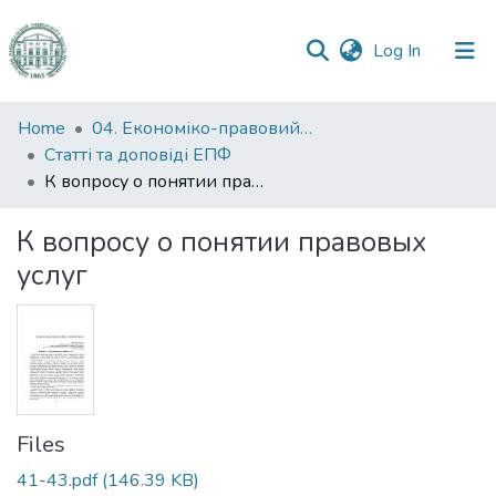
(current)
Log In
Communities
Home
04. Економіко-правовий факультет
&
Статті та доповіді ЕПФ
Collections
К вопросу о понятии правовых услуг
All of DSpace
К вопросу о понятии правовых
услуг
Statistics
Files
41-43.pdf
(146.39 KB)