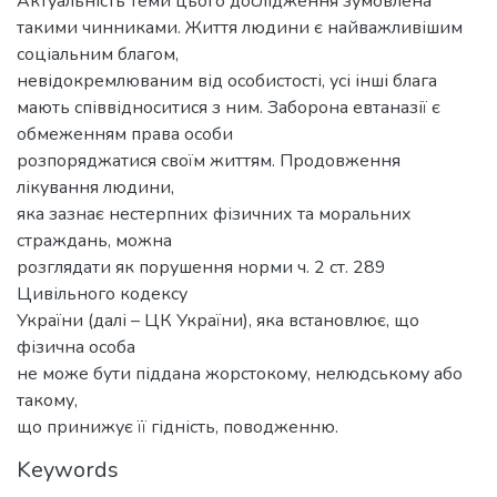
Актуальність теми цього дослідження зумовлена
такими чинниками. Життя людини є найважливішим
соціальним благом,
невідокремлюваним від особистості, усі інші блага
мають співвідноситися з ним. Заборона евтаназії є
обмеженням права особи
розпоряджатися своїм життям. Продовження
лікування людини,
яка зазнає нестерпних фізичних та моральних
страждань, можна
розглядати як порушення норми ч. 2 ст. 289
Цивільного кодексу
України (далі – ЦК України), яка встановлює, що
фізична особа
не може бути піддана жорстокому, нелюдському або
такому,
що принижує її гідність, поводженню.
Keywords