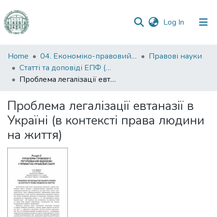
(current)
Log In
Communities
Home
04. Економіко-правовий факультет
Правові науки
&
Статті та доповіді ЕПФ (Правові науки)
Collections
Проблема легалізації евтаназії в Україні (в контексті права людини на життя)
All of DSpace
Проблема легалізації евтаназії в
Україні (в контексті права людини
Statistics
на життя)