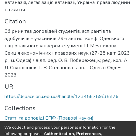
евтаназія
,
легалізація евтаназії
,
Україна
,
права людини
на життя
Citation
Збірник тез доповідей студентів, аспірантів та
здобувачів – учасників 79-ї звітної конф. Одеського
національного університету імені І. І. Мечникова.
Секція економічних і правових наук (27-28 квіт. 2023
р., м. Одеса) / відп. ред. О. В. Побережець; ред. кол.: А.
Л. Святошнюк, Т. В. Степанова та ін. – Одеса : Олді+,
2023.
URI
https://dspace.onu.edu.ua/handle/123456789/35876
Collections
Статті та доповіді ЕПФ (Правові науки)
We collect and process your personal information for the
Full item page
following purposes:
Authentication, Preferences,