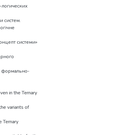
-логических
и систем.
огічне
концепт системи»
арного
х формально-
iven in the Ternary
the variants of
e Ternary