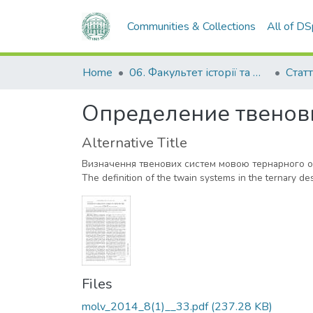
Communities & Collections
All of D
Home
06. Факультет історії та філософії
Статт
Определение твеновы
Alternative Title
Визначення твенових систем мовою тернарного 
The definition of the twain systems in the ternary de
Files
molv_2014_8(1)__33.pdf
(237.28 KB)