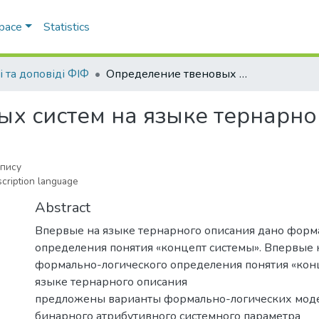
Space
Statistics
і та доповіді ФІФ
Определение твеновых систем на языке тернарного описания
х систем на языке тернарно
опису
scription language
Abstract
Впервые на языке тернарного описания дано форм
определения понятия «концепт системы». Впервые 
формально-логического определения понятия «кон
языке тернарного описания
предложены варианты формально-логических мод
бинарного атрибутивного системного параметра