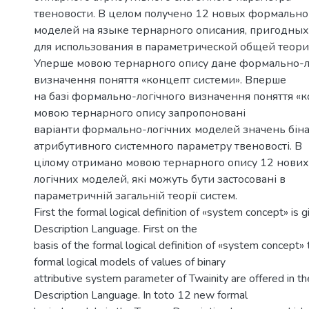
твеновости. В целом получено 12 новых формально
моделей на языке тернарного описания, пригодных
для использования в параметрической общей теори
Уперше мовою тернарного опису дане формально-л
визначення поняття «концепт системи». Вперше
на базі формально-логічного визначення поняття «
мовою тернарного опису запропоновані
варіанти формально-логічних моделей значень бін
атрибутивного системного параметру твеновості. В
цілому отримано мовою тернарного опису 12 нови
логічних моделей, які можуть бути застосовані в
параметричній загальній теорії систем.
First the formal logical definition of «system concept» is g
Description Language. First on the
basis of the formal logical definition of «system concept» 
formal logical models of values of binary
attributive system parameter of Twainity are offered in th
Description Language. In toto 12 new formal