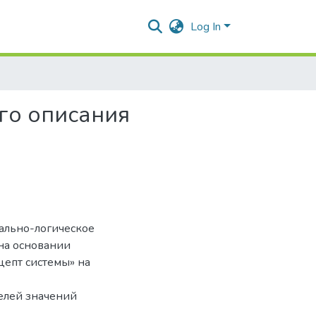
Log In
го описания
ально-логическое
на основании
цепт системы» на
елей значений