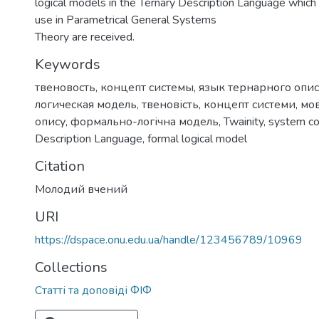
logical models in the Ternary Description Language which 
use in Parametrical General Systems
Theory are received.
Keywords
твеновость
,
концепт системы
,
язык тернарного опи
логическая модель
,
твеновість
,
концепт системи
,
мов
опису
,
формально-логічна модель
,
Twainity
,
system c
Description Language
,
formal logical model
Citation
Молодий вчений
URI
https://dspace.onu.edu.ua/handle/123456789/10969
Collections
Статті та доповіді ФІФ