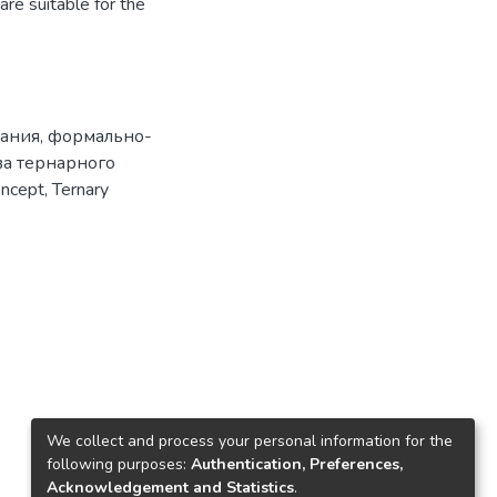
are suitable for the
сания
,
формально-
а тернарного
oncept
,
Ternary
We collect and process your personal information for the
following purposes:
Authentication, Preferences,
Acknowledgement and Statistics
.