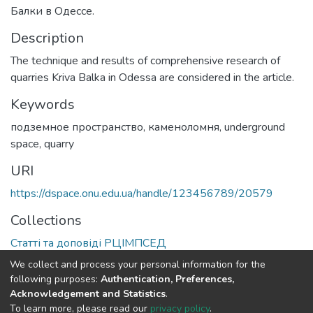
Балки в Одессе.
Description
The technique and results of comprehensive research of
quarries Kriva Balka in Odessa are considered in the article.
Keywords
подземное пространство, каменоломня
,
underground
space, quarry
URI
https://dspace.onu.edu.ua/handle/123456789/20579
Collections
Статті та доповіді РЦІМПСЕД
We collect and process your personal information for the
Full item page
following purposes:
Authentication, Preferences,
Acknowledgement and Statistics
.
To learn more, please read our
privacy policy
.