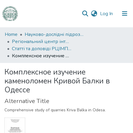
(current)
Log In
Communities
Home
Науково-дослідні підрозділи
&
Регіональний центр інтегрованого моніторингу природного середовища та екологічних досліджень
Collections
Статті та доповіді РЦІМПСЕД
Комплексное изучение каменоломен Кривой Балки в Одессе
All of DSpace
Комплексное изучение
Statistics
каменоломен Кривой Балки в
Одессе
Alternative Title
Comprehensive study of quarries Kriva Balka in Odesa.