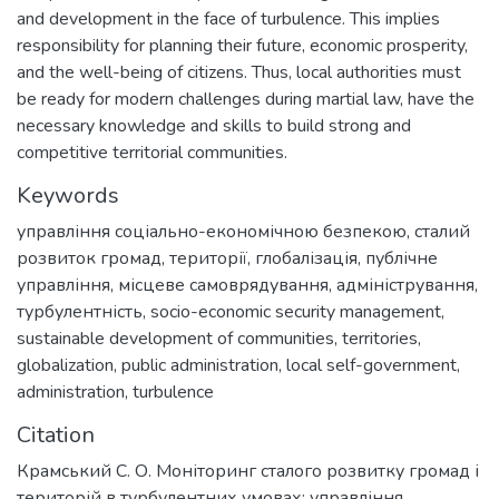
and development in the face of turbulence. This implies
responsibility for planning their future, economic prosperity,
and the well-being of citizens. Thus, local authorities must
be ready for modern challenges during martial law, have the
necessary knowledge and skills to build strong and
competitive territorial communities.
Keywords
управління соціально-економічною безпекою
,
сталий
розвиток громад
,
території
,
глобалізація
,
публічне
управління
,
місцеве самоврядування
,
адміністрування
,
турбулентність
,
socio-economic security management
,
sustainable development of communities
,
territories
,
globalization
,
public administration
,
local self-government
,
administration
,
turbulence
Citation
Крамський С. О. Моніторинг сталого розвитку громад і
територій в турбулентних умовах: управління