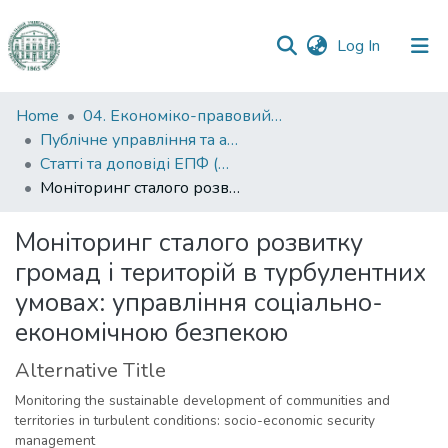
(current)
Log In
Communities
Home
04. Економіко-правовий факультет
&
Публічне управління та адміністрування
Collections
Статті та доповіді ЕПФ (Публічне управління та адміністрування)
Моніторинг сталого розвитку громад і територій в турбулентних умовах: управління соціально-економічною безпекою
All of DSpace
Моніторинг сталого розвитку
Statistics
громад і територій в турбулентних
умовах: управління соціально-
економічною безпекою
Alternative Title
Monitoring the sustainable development of communities and
territories in turbulent conditions: socio-economic security
management