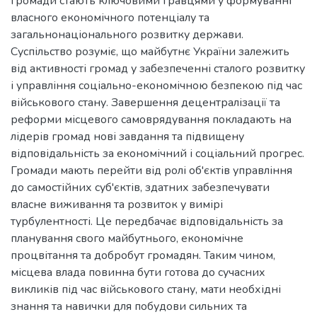
громади стають ключовими гравцями у формуванні
власного економічного потенціалу та
загальнонаціонального розвитку держави.
Суспільство розуміє, що майбутнє України залежить
від активності громад у забезпеченні сталого розвитку
і управління соціально-економічною безпекою під час
військового стану. Завершення децентралізації та
реформи місцевого самоврядування покладають на
лідерів громад нові завдання та підвищену
відповідальність за економічний і соціальний прогрес.
Громади мають перейти від ролі об'єктів управління
до самостійних суб'єктів, здатних забезпечувати
власне виживання та розвиток у вимірі
турбулентності. Це передбачає відповідальність за
планування свого майбутнього, економічне
процвітання та добробут громадян. Таким чином,
місцева влада повинна бути готова до сучасних
викликів під час військового стану, мати необхідні
знання та навички для побудови сильних та