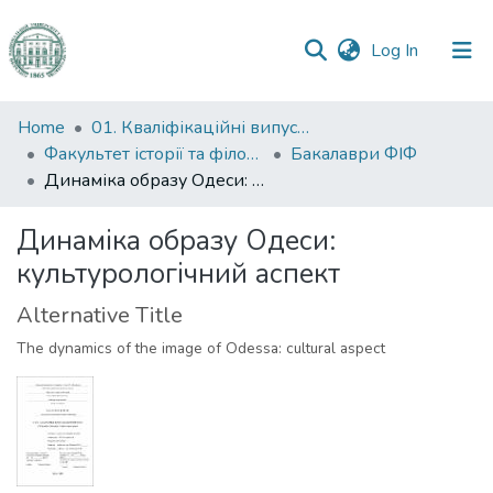
(current)
Log In
Communities
Home
01. Кваліфікаційні випускні роботи здобувачів вищої освіти
&
Факультет історії та філософії
Бакалаври ФІФ
Collections
Динаміка образу Одеси: культурологічний аспект
All of DSpace
Динаміка образу Одеси:
культурологічний аспект
Statistics
Alternative Title
The dynamics of the image of Odessa: cultural aspect