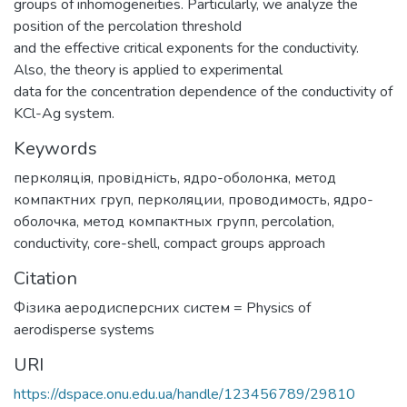
groups of inhomogeneities. Particularly, we analyze the
position of the percolation threshold
and the effective critical exponents for the conductivity.
Also, the theory is applied to experimental
data for the concentration dependence of the conductivity of
KCl-Ag system.
Keywords
перколяція
,
провідність
,
ядро-оболонка
,
метод
компактних груп
,
перколяции
,
проводимость
,
ядро-
оболочка
,
метод компактных групп
,
percolation
,
conductivity
,
core-shell
,
compact groups approach
Citation
Фізика аеродисперсних систем = Physics of
aerodisperse systems
URI
https://dspace.onu.edu.ua/handle/123456789/29810