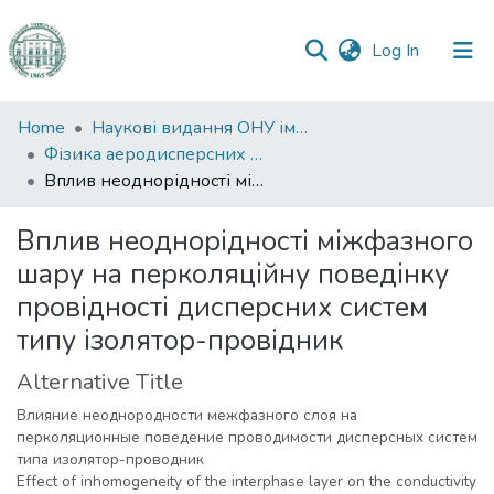
(current)
Log In
Communities
Home
Наукові видання ОНУ імені І. І. Мечникова
&
Фізика аеродисперсних систем
Collections
Вплив неоднорідності міжфазного шару на перколяційну поведінку провідності дисперсних систем типу ізолятор-провідник
All of DSpace
Вплив неоднорідності міжфазного
шару на перколяційну поведінку
Statistics
провідності дисперсних систем
типу ізолятор-провідник
Alternative Title
Влияние неоднородности межфазного слоя на
перколяционные поведение проводимости дисперсных систем
типа изолятор-проводник
Effect of inhomogeneity of the interphase layer on the conductivity