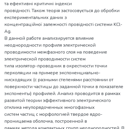
та ефективні критичні індекси
провідності. Також теорія застосовується до обробки
експериментальних даних з
концентраційної залежності провідності системи KCl-
Ag.
В данной работе анализируется влияние
неоднородности профиля электрической
проводимости межфазного слоя на поведение
электрической проводимости систем
типа изолятор-проводник в окрестности точки
перколяции на примере экспоненциально-
нисходящих (с разными степенями расстоянии от
поверхности частицы до заданной точки в показателе
экспоненты) профилей. Анализ проводится в рамках
развитой теории эффективного электрического
отклика неупорядоченных многофазных
систем частиц с морфологией твердое ядро-
проницаема оболочка, построенной в
рамках метода компактных групп неоднородностей. В