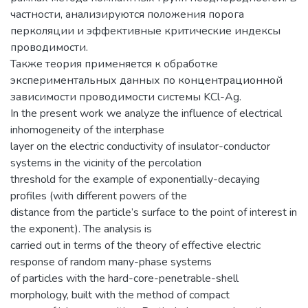
частности, анализируются положения порога
перколяции и эффективные критические индексы
проводимости.
Также теория применяется к обработке
экспериментальных данных по концентрационной
зависимости проводимости системы KCl-Ag.
In the present work we analyze the influence of electrical
inhomogeneity of the interphase
layer on the electric conductivity of insulator-conductor
systems in the vicinity of the percolation
threshold for the example of exponentially-decaying
profiles (with different powers of the
distance from the particle’s surface to the point of interest in
the exponent). The analysis is
carried out in terms of the theory of effective electric
response of random many-phase systems
of particles with the hard-core-penetrable-shell
morphology, built with the method of compact