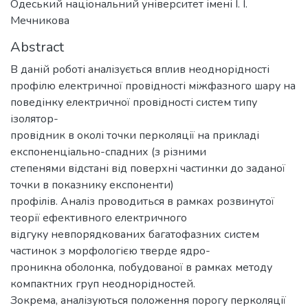
Одеський національний університет імені І. І.
Мечникова
Abstract
В даній роботі аналізується вплив неоднорідності
профілю електричної провідності міжфазного шару на
поведінку електричної провідності систем типу
ізолятор-
провідник в околі точки перколяції на прикладі
експоненціально-спадних (з різними
степенями відстані від поверхні частинки до заданої
точки в показнику експоненти)
профілів. Аналіз проводиться в рамках розвинутої
теорії ефективного електричного
відгуку невпорядкованих багатофазних систем
частинок з морфологією тверде ядро-
проникна оболонка, побудованої в рамках методу
компактних груп неоднорідностей.
Зокрема, аналізуються положення порогу перколяції