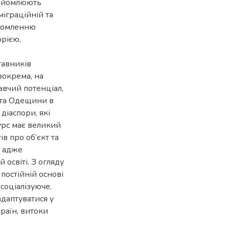
найомлюють
міграційній та
ідомленню
орією,
тавників
 зокрема, на
авчий потенціал,
 та Одещини в
діаспори, які
урс має великий
в про об’єкт та
, адже
 освіті. З огляду
 постійній основі
соціалізуюче,
даптуватися у
раїн, витоки