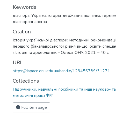
Keywords
діаспора
,
Україна
,
історія
,
державна політика
,
термін
діаспорознавства
Citation
Історія української діаспори: методичні рекомендаці
першого (бакалаврського) рівня вищої освіти спеціа
«Історія та археологія». – Одеса, ОНУ, 2021. – 40 с.
URI
https://dspace.onu.edu.ua/handle/123456789/31271
Collections
Підручники, навчальні посібники та інші науково- т
методичні праці ФІФ
Full item page