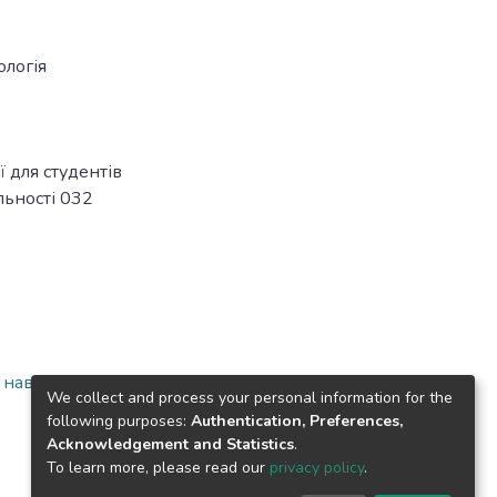
ологія
ї для студентів
льності 032
а навчально-
We collect and process your personal information for the
following purposes:
Authentication, Preferences,
Acknowledgement and Statistics
.
To learn more, please read our
privacy policy
.