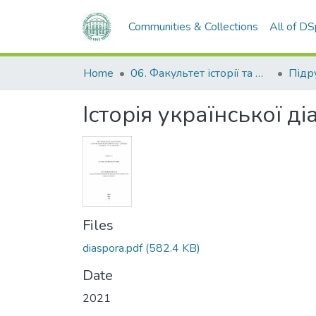
Communities & Collections
All of D
Home
06. Факультет історії та філософії
Історія української д
Files
diaspora.pdf
(582.4 KB)
Date
2021