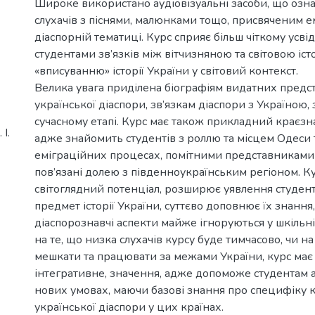
Широке використано аудіовізуальні засоби, що оз
слухачів з піснями, малюнками тощо, присвяченим е
діаспорній тематиці. Курс сприяє більш чіткому усв
студентами зв’язків між вітчизняною та світовою іст
«вписуванню» історії України у світовий контекст.
Велика увага приділена біографіям видатних предс
української діаспори, зв’язкам діаспори з Україною,
сучасному етапі. Курс має також прикладний краєзн
І.
адже знайомить студентів з роллю та місцем Одеси
еміграційних процесах, помітними представниками 
пов’язані долею з південноукраїнським регіоном. К
світоглядний потенціал, розширює уявлення студенті
предмет історії України, суттєво доповнює їх знання
діаспорознавчі аспекти майже ігноруються у шкільній
на те, що низка слухачів курсу буде тимчасово, чи на
мешкати та працювати за межами України, курс має 
інтегративне, значення, адже допоможе студентам а
нових умовах, маючи базові знання про специфіку к
української діаспори у цих країнах.