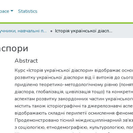
Space
Statistics
Підручники, навчальні посібники та інші науково- та навчально-методичні праці ФІФ
Історія української діаспори
іаспори
Abstract
Курс «Історія української діаспори» відображає осно
розвитку української діаспори від її витоків до сьог
приділено теоретико-методологічному рівню (понят
діаспора, глобалізація, цивілізація тощо) та конкре
аспектам розвитку закордонних частин українського
містить також історіографічні та джерелознавчі асп
відображають складні перипетії осмислення феноме
Продемонстровано тісний міждисциплінарний зв’яз
з соціологією, етнодемографією, культурологією, пол