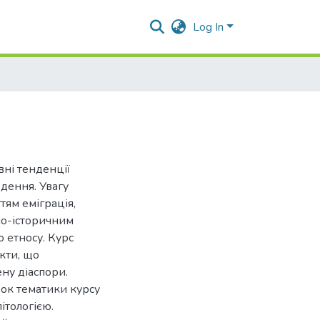
Log In
вні тенденції
одення. Увагу
тям еміграція,
тно-історичним
 етносу. Курс
екти, що
ну діаспори.
ок тематики курсу
ітологією.