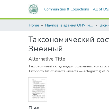
Communities & Collections
All of D
Home
Наукові видання ОНУ імені І. І. Мечникова
Таксономический сос
Змеиный
Alternative Title
Таксономічний склад відкритощелепних комах ост
Taxonomy list of insects (insecta — ectognatha) of Z
Files