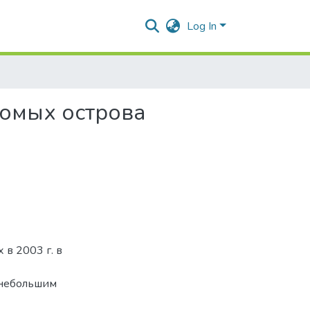
Log In
комых острова
в 2003 г. в
 небольшим