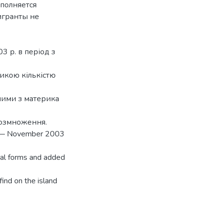
полняется
игранты не
3 р. в період з
икою кількістю
чими з материка
 розмноження.
May — November 2003
cal forms and added
find on the island