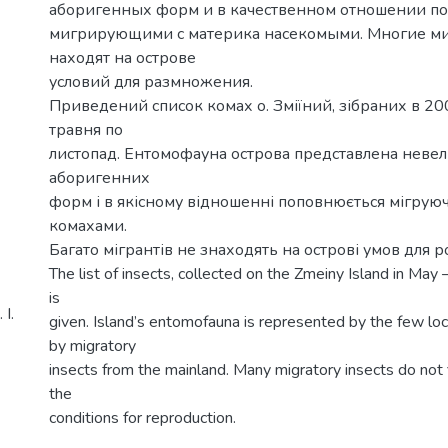
аборигенных форм и в качественном отношении по
мигрирующими с материка насекомыми. Многие м
находят на острове
условий для размножения.
Приведений список комах о. Зміїний, зібраних в 200
травня по
листопад. Ентомофауна острова представлена невел
аборигенних
форм і в якісному відношенні поповнюється мігрую
комахами.
Багато мігрантів не знаходять на острові умов для
The list of insects, collected on the Zmeiny Island in 
is
І.
given. Island’s entomofauna is represented by the few lo
by migratory
insects from the mainland. Many migratory insects do not 
the
conditions for reproduction.