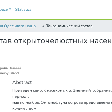
Space
Statistics
Вісник Одеського національного університету. Екологія.
Таксономический состав открыточелюстных насекомых острова Змеиный
тав открыточелюстных насе
рова Зміїний
meiny Island
Abstract
Приведен список насекомых о. Змеиный, собранных 
период с
мая по ноябрь. Энтомофауна острова представлена
количеством