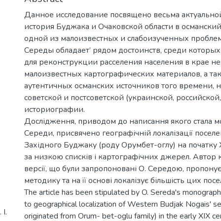
Данное исследование посвящено весьма актуальной
история Буджака и Очаковской области в османский
одной из малоизвестных и слабоизученных проблем
Середы обладает’ рядом достоинств, среди которых
для реконструкции расселения населения в крае н
малоизвестных картографических материалов, а т
аутентичных османских источников того времени, н
советской и постсоветской (украинской, российской
историографии.
Дослідження, приводом до написання якого стала м
Середи, присвячено географічній локалізації посел
Західного Буджаку (роду Орумбет-оглу) на початку XI
за низкою списків і картографічних джерел. Автор 
версії, що були запропоновані О. Середою, пропону
методику та на її основі локалізує більшість цих посе
The article has been stipulated by O. Sereda's monograph
to geographical localization of Western Budjak Nogais' 
І.
originated from Orum- bet-oglu family) in the early XIX ce