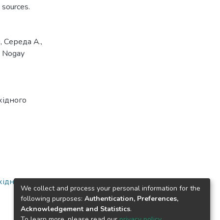
 sources.
и
,
Середа А.
,
,
Nogay
ахідного
ахідного
We collect and process your personal information for the
following purposes:
Authentication, Preferences,
Acknowledgement and Statistics
.
To learn more, please read our
privacy policy
.