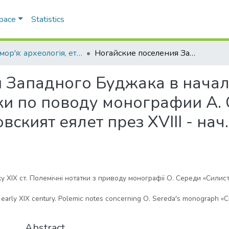
Space
Statistics
Лукомор'я: археологія, етнологія, історія Північно-Західного Причорномор'я
Ногайские поселения Западного Буджака в начале XIX в. Полемические заметки по поводу монографии А. Середы «Силистренско-Очаковският еялет през XVIII - нач. на XIX в.» (София, 2009. - 262 с., илл.)
 Западного Буджака в начале
ки по поводу монографии А.
кият еялет през XVIII - нач. 
 XIX ст. Полемічні нотатки з приводу монографії О. Середи «Силистр
 early XIX century. Polemic notes concerning O. Sereda's monograph 
Abstract