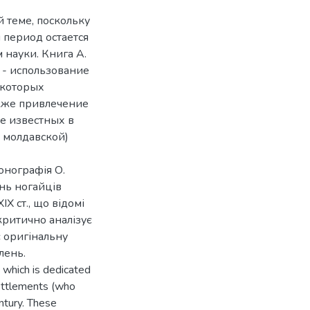
 теме, поскольку
 период остается
 науки. Книга А.
 - использование
екоторых
акже привлечение
е известных в
, молдавской)
онографія О.
ень ногайців
X ст., що відомі
критично аналізує
є оригінальну
лень.
 which is dedicated
settlements (who
ntury. These