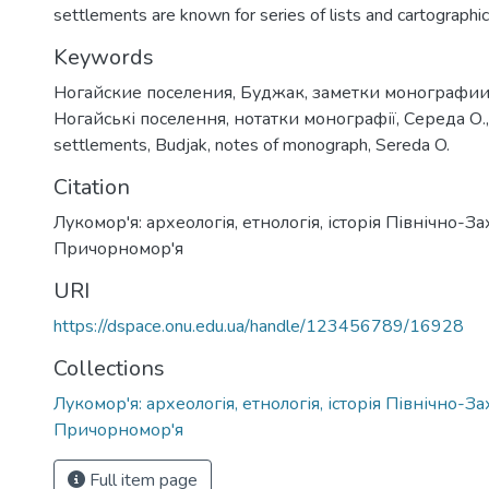
settlements are known for series of lists and cartographic
Keywords
Ногайские поселения
,
Буджак
,
заметки монографи
Ногайські поселення
,
нотатки монографії
,
Середа О.
settlements
,
Budjak
,
notes of monograph
,
Sereda O.
Citation
Лукомор'я: археологія, етнологія, історія Північно-З
Причорномор'я
URI
https://dspace.onu.edu.ua/handle/123456789/16928
Collections
Лукомор'я: археологія, етнологія, історія Північно-З
Причорномор'я
Full item page