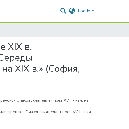
Log In
 XIX в.
 Середы
на XIX в.» (София,
енско- Очаковският еялет през XVIII - нач. на
«Силистренско-Очаковският еялет през XVIII - нач.