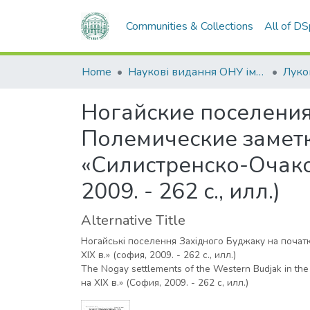
Communities & Collections
All of D
Home
Наукові видання ОНУ імені І. І. Мечникова
Ногайские поселения
Полемические замет
«Силистренско-Очаковс
2009. - 262 с., илл.)
Alternative Title
Ногайські поселення Західного Буджаку на початку
XIX в.» (софия, 2009. - 262 с., илл.)
The Nogay settlements of the Western Budjak in the
на XIX в.» (София, 2009. - 262 с, илл.)