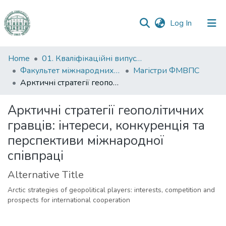
(current)
Log In
Communities
Home
01. Кваліфікаційні випускні роботи здобувачів вищої освіти
&
Факультет міжнародних відносин, політології та соціології
Магістри ФМВПС
Collections
Арктичні стратегії геополітичних гравців: інтереси, конкуренція та перспективи міжнародної співпраці
All of DSpace
Арктичні стратегії геополітичних
гравців: інтереси, конкуренція та
Statistics
перспективи міжнародної
співпраці
Alternative Title
Arctic strategies of geopolitical players: interests, competition and
prospects for international cooperation