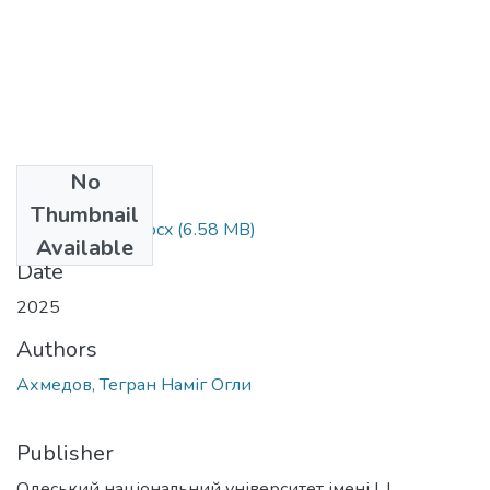
No
Files
Thumbnail
052_Ахмедов.docx
(6.58 MB)
Available
Date
2025
Authors
Ахмедов, Тегран Наміг Огли
Publisher
Одеський національний університет імені І. І.