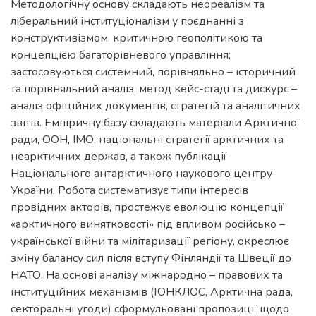
Методологічну основу складають неореалізм та
ліберальний інституціоналізм у поєднанні з
конструктивізмом, критичною геополітикою та
концепцією багаторівневого управління;
застосовуються системний, порівняльно – історичний
та порівняльний аналіз, метод кейс-стаді та дискурс –
аналіз офіційних документів, стратегій та аналітичних
звітів. Емпіричну базу складають матеріали Арктичної
ради, ООН, ІМО, національні стратегії арктичних та
неарктичних держав, а також публікації
Національного антарктичного наукового центру
України. Робота систематизує типи інтересів
провідних акторів, простежує еволюцію концепції
«арктичного винятковості» під впливом російсько –
української війни та мілітаризації регіону, окреслює
зміну балансу сил після вступу Фінляндії та Швеції до
НАТО. На основі аналізу міжнародно – правових та
інституційних механізмів (ЮНКЛОС, Арктична рада,
секторальні угоди) сформульовані пропозиції щодо