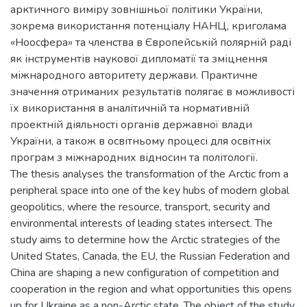
арктичного виміру зовнішньої політики України,
зокрема використання потенціалу НАНЦ, криголама
«Ноосфера» та членства в Європейській полярній раді
як інструментів наукової дипломатії та зміцнення
міжнародного авторитету держави. Практичне
значення отриманих результатів полягає в можливості
їх використання в аналітичній та нормативній
проектній діяльності органів державної влади
України, а також в освітньому процесі для освітніх
програм з міжнародних відносин та політології.
The thesis analyses the transformation of the Arctic from a
peripheral space into one of the key hubs of modern global
geopolitics, where the resource, transport, security and
environmental interests of leading states intersect. The
study aims to determine how the Arctic strategies of the
United States, Canada, the EU, the Russian Federation and
China are shaping a new configuration of competition and
cooperation in the region and what opportunities this opens
up for Ukraine as a non-Arctic state. The object of the study