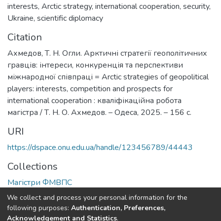
interests
,
Arctic strategy
,
international cooperation
,
security
,
Ukraine
,
scientific diplomacy
Citation
Ахмедов, Т. Н. Огли. Арктичні стратегії геополітичних
гравців: інтереси, конкуренція та перспективи
міжнародної співпраці = Arctic strategies of geopolitical
players: interests, competition and prospects for
international cooperation : кваліфікаційна робота
магістра / Т. Н. О. Ахмедов. – Одеса, 2025. – 156 с.
URI
https://dspace.onu.edu.ua/handle/123456789/44443
Collections
Магістри ФМВПС
We collect and process your personal information for the
Full item page
following purposes:
Authentication, Preferences,
Acknowledgement and Statistics
.