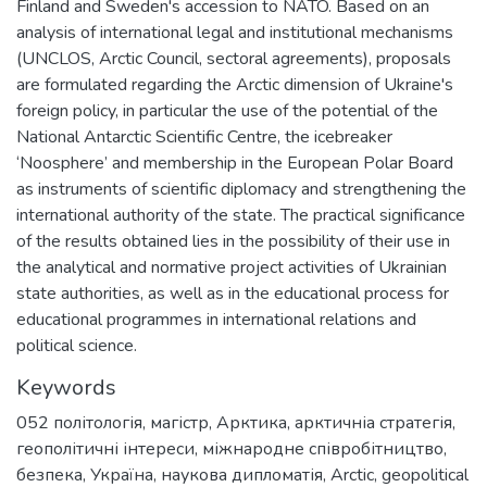
Finland and Sweden's accession to NATO. Based on an
analysis of international legal and institutional mechanisms
(UNCLOS, Arctic Council, sectoral agreements), proposals
are formulated regarding the Arctic dimension of Ukraine's
foreign policy, in particular the use of the potential of the
National Antarctic Scientific Centre, the icebreaker
‘Noosphere’ and membership in the European Polar Board
as instruments of scientific diplomacy and strengthening the
international authority of the state. The practical significance
of the results obtained lies in the possibility of their use in
the analytical and normative project activities of Ukrainian
state authorities, as well as in the educational process for
educational programmes in international relations and
political science.
Keywords
052 політологія
,
магістр
,
Арктика
,
арктичніа стратегія
,
геополітичні інтереси
,
міжнародне співробітництво
,
безпека
,
Україна
,
наукова дипломатія
,
Arctic
,
geopolitical